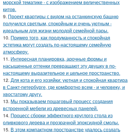
морской тематике - с изображением величественных
китов.
9.
Проект квартиры с видом на останкинскую башню
получился светлым, спокойным и очень уютным -
идеальным для жизни молодой семейной пары.
10.
Пример того, как продуманность и спокойная
эстетика могут создать по-настоящему семейную
атмосферу.
11.
Интересная планировка, арочные формы и
насыщенные оттенки превращают эту двушку в по-
настоящему выразительное и цельное пространство.
12.
Для кота и его хозяйки: уютная и спокойная квартира
в Санкт-петербурге, где комфортно всем - и человеку, и
хвостатому другу.
13.
Мы показываем пошаговый процесс создания
встроенной мебели из древесных панелей.
14.
Процесс сборки эффектного круглого стола из
оливкового дерева и прозрачной эпоксидной смолы.
15.
В этом компактном пространстве удалось создать