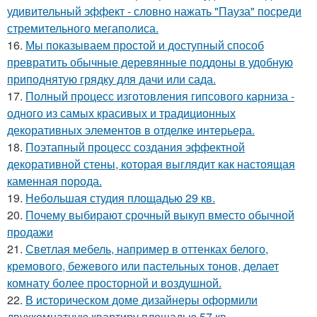
удивительный эффект - словно нажать "Пауза" посреди
стремительного мегаполиса.
16.
Мы показываем простой и доступный способ
превратить обычные деревянные поддоны в удобную
приподнятую грядку для дачи или сада.
17.
Полный процесс изготовления гипсового карниза -
одного из самых красивых и традиционных
декоративных элементов в отделке интерьера.
18.
Поэтапный процесс создания эффектной
декоративной стены, которая выглядит как настоящая
каменная порода.
19.
Небольшая студия площадью 29 кв.
20.
Почему выбирают срочный выкуп вместо обычной
продажи
21.
Светлая мебель, например в оттенках белого,
кремового, бежевого или пастельных тонов, делает
комнату более просторной и воздушной.
22.
В историческом доме дизайнеры оформили
двухкомнатную квартиру площадью 57 кв.