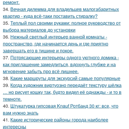
ремонт.
34.
Вечная дилемма для владельцев малогабаритных
квартир - куда всё-таки поставить стиралку?
35.
Теплый пол своими руками: полное руководство от
выбора материалов до установки
36.
Нежный светлый интерьер ванной комнаты -
пространство, где начинается день и где приятно
завершать его в тишине и покое.
37.
Потрясающие интерьеры одного уютного домика -
как приглашение замедлиться, вдохнуть глубже и на
мгновение забыть про всё лишнее.
38.
Какие маршруты для экскурсий самые популярные
39.
Когда художник виртуозно передаёт текстуру шёлка
… но рисует кошку так, будто видел её однажды - и то в
темноте.
40.
Штукатурка гипсовая Knauf Ротбанд 30 кг: все, что
вам нужно знать
41.
Какие исторические районы города наиболее
интересны