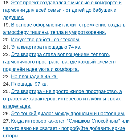
18.
Этот проект создавался с мыслью о комфорте и
гармонии для всей семьи - от детей до бабушек и
дедушек.
19.
В основе оформления лежит стремление создать
атмосферу тишины, тепла и умиротворения.
20.
Искусство работы со стеклом.
21.
Эта квартира площадью 74 кв.
22.
Эта квартира стала воплощением тёплого,
гармоничного пространства, где каждый элемент
подчинён идее уюта и комфорта.
23.
На площади в 45 кв.
24.
Площадь: 97 кв.
25.
Эта квартира - не просто жилое пространство, а
отражение характеров, интересов и глубины своих
владельцев.
26.
Это тонкий диалог между прошлым и настоящим.
27.
Когда интерьер кажется "Слишком Спокойным" или
чего-то явно не хватает - попробуйте добавить яркие
шторы.