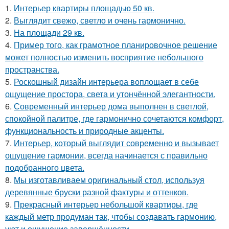
1.
Интерьер квартиры площадью 50 кв.
2.
Выглядит свежо, светло и очень гармонично.
3.
На площади 29 кв.
4.
Пример того, как грамотное планировочное решение
может полностью изменить восприятие небольшого
пространства.
5.
Роскошный дизайн интерьера воплощает в себе
ощущение простора, света и утончённой элегантности.
6.
Современный интерьер дома выполнен в светлой,
спокойной палитре, где гармонично сочетаются комфорт,
функциональность и природные акценты.
7.
Интерьер, который выглядит современно и вызывает
ощущение гармонии, всегда начинается с правильно
подобранного цвета.
8.
Мы изготавливаем оригинальный стол, используя
деревянные бруски разной фактуры и оттенков.
9.
Прекрасный интерьер небольшой квартиры, где
каждый метр продуман так, чтобы создавать гармонию,
уют и ощущение завершённости.