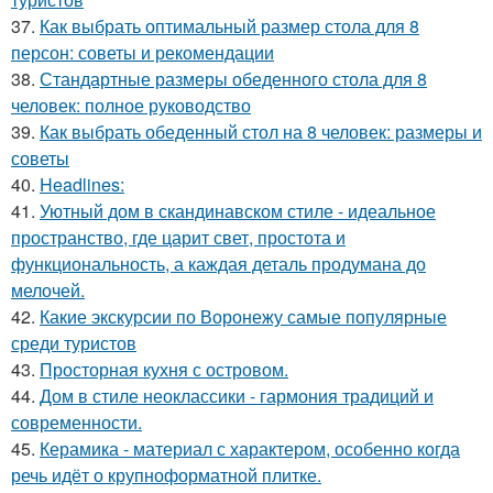
37.
Как выбрать оптимальный размер стола для 8
персон: советы и рекомендации
38.
Стандартные размеры обеденного стола для 8
человек: полное руководство
39.
Как выбрать обеденный стол на 8 человек: размеры и
советы
40.
Headlines:
41.
Уютный дом в скандинавском стиле - идеальное
пространство, где царит свет, простота и
функциональность, а каждая деталь продумана до
мелочей.
42.
Какие экскурсии по Воронежу самые популярные
среди туристов
43.
Просторная кухня с островом.
44.
Дом в стиле неоклассики - гармония традиций и
современности.
45.
Керамика - материал с характером, особенно когда
речь идёт о крупноформатной плитке.