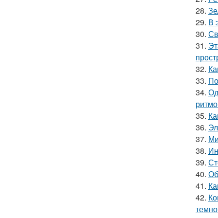
28.
Зе
29.
В 
30.
Св
31.
Эт
прост
32.
Ка
33.
По
34.
Од
ритмо
35.
Ка
36.
Эл
37.
Ми
38.
Ин
39.
Ст
40.
Об
41.
Ка
42.
Ко
темно