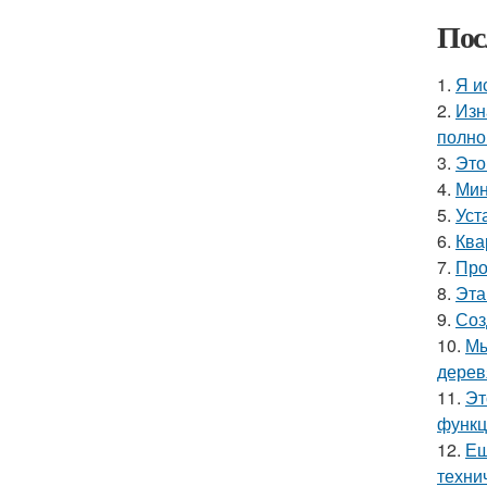
Пос
1.
Я и
2.
Изн
полно
3.
Это
4.
Мин
5.
Уст
6.
Ква
7.
Про
8.
Эта
9.
Соз
10.
Мы
дерев
11.
Эт
функц
12.
Ещ
техни