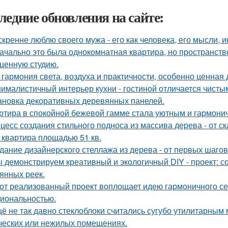
ледние обновления на сайте:
скренне люблю своего мужа - его как человека, его мысли, 
ачально это была однокомнатная квартира, но пространств
ценную студию.
 гармония света, воздуха и практичности, особенно ценная
ималистичный интерьер кухни - гостиной отличается чист
ановка декоративных деревянных панелей.
ртира в спокойной бежевой гамме стала уютным и гармони
цесс создания стильного подноса из массива дерева - от с
 квартира площадью 51 кв.
дание дизайнерского стеллажа из дерева - от первых шагов 
 демонстрируем креативный и экологичный DIY - проект: с
янных реек.
от реализованный проект воплощает идею гармоничного сем
иональностью.
ё не так давно стеклоблоки считались сугубо утилитарны
ческих или нежилых помещениях.