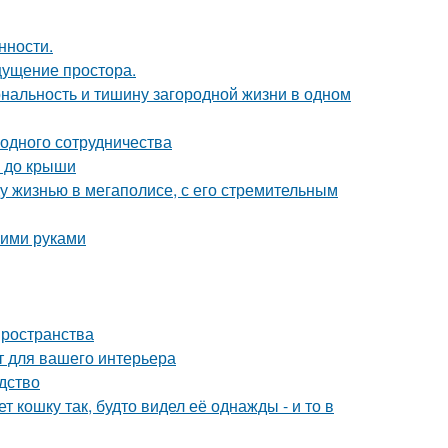
нности.
ощущение простора.
иональность и тишину загородной жизни в одном
одного сотрудничества
а до крыши
у жизнью в мегаполисе, с его стремительным
оими руками
пространства
т для вашего интерьера
дство
 кошку так, будто видел её однажды - и то в