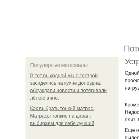
Пот
Уст
Популярные материалы
Одной
В тот выходной мы с сестрой
проек
засиделись на кухне допоздна,
нагру
обсуждали новости и потягивали
лёгкое вино.
Кроме
Как выбрать тонкий матрас.
Недос
Матрасы тонкие на диван:
плит,
выбираем для себя лучший
Еще о
выдер