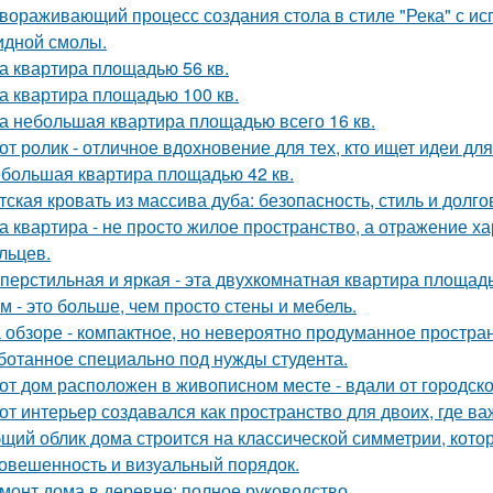
вораживающий процесс создания стола в стиле "Река" с ис
идной смолы.
а квартира площадью 56 кв.
а квартира площадью 100 кв.
а небольшая квартира площадью всего 16 кв.
от ролик - отличное вдохновение для тех, кто ищет идеи для
большая квартира площадью 42 кв.
тская кровать из массива дуба: безопасность, стиль и долго
а квартира - не просто жилое пространство, а отражение х
льцев.
перстильная и яркая - эта двухкомнатная квартира площадь
м - это больше, чем просто стены и мебель.
 обзоре - компактное, но невероятно продуманное простран
ботанное специально под нужды студента.
от дом расположен в живописном месте - вдали от городско
от интерьер создавался как пространство для двоих, где ва
щий облик дома строится на классической симметрии, кото
овешенность и визуальный порядок.
монт дома в деревне: полное руководство