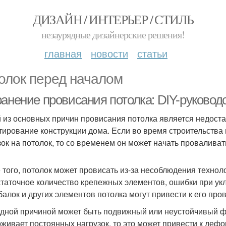
ДИЗАЙН / ИНТЕРЬЕР / СТИЛЬ
незаурядные дизайнерские решения!
главная
новости
статьи
олок перед началом
ранение провисания потолка: DIY-руковод
 из основных причин провисания потолка является недоста
тирование конструкции дома. Если во время строительства
зок на потолок, то со временем он может начать провалива
 того, потолок может провисать из-за несоблюдения технол
таточное количество крепежных элементов, ошибки при ук
 балок и других элементов потолка могут привести к его про
дной причиной может быть подвижный или неустойчивый ф
живает постоянных нагрузок, то это может привести к дефо