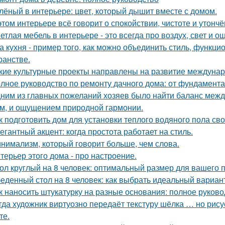
лёный в интерьере: цвет, который дышит вместе с домом.
этом интерьере всё говорит о спокойствии, чистоте и утончё
етлая мебель в интерьере - это всегда про воздух, свет и 
а кухня - пример того, как можно объединить стиль, функц
ранстве.
кие культурные проекты направлены на развитие междунар
лное руководство по ремонту дачного дома: от фундамент
ним из главных пожеланий хозяев было найти баланс межд
м, и ощущением природной гармонии.
к подготовить дом для установки теплого водяного пола св
егантный акцент: когда простота работает на стиль.
нимализм, который говорит больше, чем слова.
терьер этого дома - про настроение.
ол круглый на 8 человек: оптимальный размер для вашего 
еденный стол на 8 человек: как выбрать идеальный вариан
к наносить штукатурку на разные основания: полное руково
гда художник виртуозно передаёт текстуру шёлка … но рисует
те.