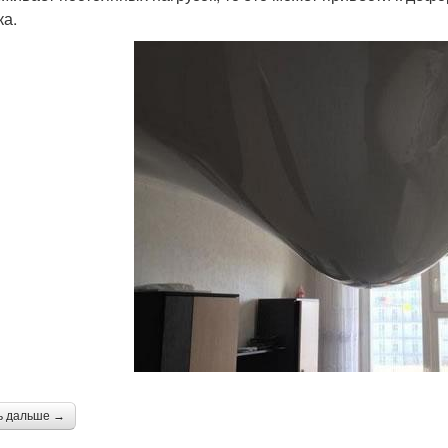
ка.
ь дальше →