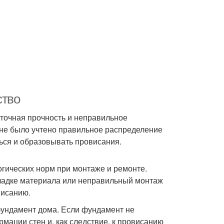
ство
точная прочность и неправильное
 не было учтено правильное распределение
ться и образовывать провисания.
огических норм при монтаже и ремонте.
ладке материала или неправильный монтаж
висанию.
ундамент дома. Если фундамент не
рмации стен и, как следствие, к провисанию