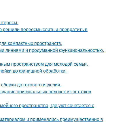
интересы.
о решили переосмыслить и превратить в
 для компактных пространств.
ыми линиями и продуманной функциональностью.
чным пространством для молодой семьи.
клейки до финишной обработки.
сборки до готового изделия.
оздание оригинальных полочек из остатков
ейного пространства, где уют сочетается с
м материалом и применялись преимущественно в