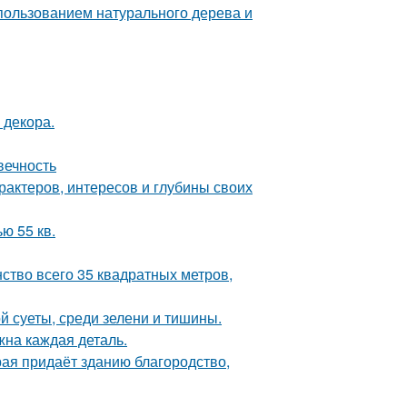
пользованием натурального дерева и
 декора.
вечность
арактеров, интересов и глубины своих
ю 55 кв.
ство всего 35 квадратных метров,
й суеты, среди зелени и тишины.
жна каждая деталь.
рая придаёт зданию благородство,