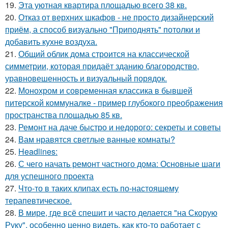
19.
Эта уютная квартира площадью всего 38 кв.
20.
Отказ от верхних шкафов - не просто дизайнерский
приём, а способ визуально "Приподнять" потолки и
добавить кухне воздуха.
21.
Общий облик дома строится на классической
симметрии, которая придаёт зданию благородство,
уравновешенность и визуальный порядок.
22.
Монохром и современная классика в бывшей
питерской коммуналке - пример глубокого преображения
пространства площадью 85 кв.
23.
Ремонт на даче быстро и недорого: секреты и советы
24.
Вам нравятся светлые ванные комнаты?
25.
Headlines:
26.
С чего начать ремонт частного дома: Основные шаги
для успешного проекта
27.
Что-то в таких клипах есть по-настоящему
терапевтическое.
28.
В мире, где всё спешит и часто делается "на Скорую
Руку", особенно ценно видеть, как кто-то работает с