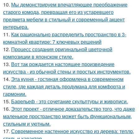
10.
Мы демонстрируем впечатляющее преображение
старого комода, превращая его из устаревшего
предмета мебели в стильный и современный акцент
интерьера.
11.
Как рационально распределить пространство в 3-
комнатной квартире: 7 ключевых решений
12.
Процесс создания оригинальной цветочной
композиции в японском стиле.
13.
Вот так рождается настоящее произведение
искусства - из обычной стены и простых инструментов.
14.
Эта кухня - гостиная оформлена в современном
стиле, где каждая деталь продумана для комфорта и
гармонии.
15.
Барельеф - это сочетание скульптуры и живописи.
16.
Этот проект - отличное доказательство того, что даже
маленькое пространство может быть функциональным,
стильным и уютным.
17.
Современное настенное искусство из дерева: тепло,
стиль и характер.