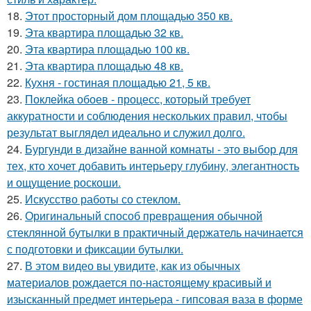
18.
Этот просторный дом площадью 350 кв.
19.
Эта квартира площадью 32 кв.
20.
Эта квартира площадью 100 кв.
21.
Эта квартира площадью 48 кв.
22.
Кухня - гостиная площадью 21, 5 кв.
23.
Поклейка обоев - процесс, который требует
аккуратности и соблюдения нескольких правил, чтобы
результат выглядел идеально и служил долго.
24.
Бургунди в дизайне ванной комнаты - это выбор для
тех, кто хочет добавить интерьеру глубину, элегантность
и ощущение роскоши.
25.
Искусство работы со стеклом.
26.
Оригинальный способ превращения обычной
стеклянной бутылки в практичный держатель начинается
с подготовки и фиксации бутылки.
27.
В этом видео вы увидите, как из обычных
материалов рождается по-настоящему красивый и
изысканный предмет интерьера - гипсовая ваза в форме