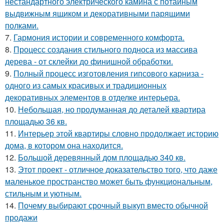
нестандартного электрического камина с потайным
выдвижным ящиком и декоративными парящими
полками.
7.
Гармония истории и современного комфорта.
8.
Процесс создания стильного подноса из массива
дерева - от склейки до финишной обработки.
9.
Полный процесс изготовления гипсового карниза -
одного из самых красивых и традиционных
декоративных элементов в отделке интерьера.
10.
Небольшая, но продуманная до деталей квартира
площадью 36 кв.
11.
Интерьер этой квартиры словно продолжает историю
дома, в котором она находится.
12.
Большой деревянный дом площадью 340 кв.
13.
Этот проект - отличное доказательство того, что даже
маленькое пространство может быть функциональным,
стильным и уютным.
14.
Почему выбирают срочный выкуп вместо обычной
продажи