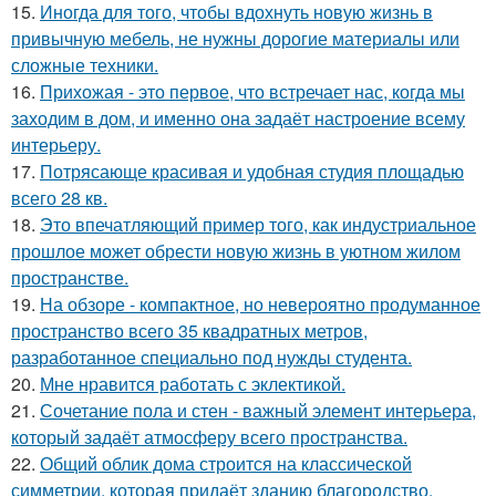
15.
Иногда для того, чтобы вдохнуть новую жизнь в
привычную мебель, не нужны дорогие материалы или
сложные техники.
16.
Прихожая - это первое, что встречает нас, когда мы
заходим в дом, и именно она задаёт настроение всему
интерьеру.
17.
Потрясающе красивая и удобная студия площадью
всего 28 кв.
18.
Это впечатляющий пример того, как индустриальное
прошлое может обрести новую жизнь в уютном жилом
пространстве.
19.
На обзоре - компактное, но невероятно продуманное
пространство всего 35 квадратных метров,
разработанное специально под нужды студента.
20.
Мне нравится работать с эклектикой.
21.
Сочетание пола и стен - важный элемент интерьера,
который задаёт атмосферу всего пространства.
22.
Общий облик дома строится на классической
симметрии, которая придаёт зданию благородство,