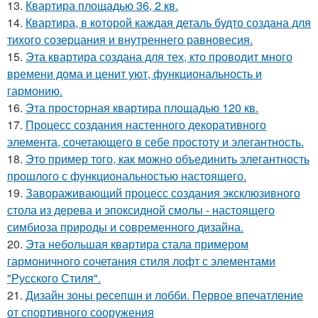
13.
Квартира площадью 36, 2 кв.
14.
Квартира, в которой каждая деталь будто создана для
тихого созерцания и внутреннего равновесия.
15.
Эта квартира создана для тех, кто проводит много
времени дома и ценит уют, функциональность и
гармонию.
16.
Эта просторная квартира площадью 120 кв.
17.
Процесс создания настенного декоративного
элемента, сочетающего в себе простоту и элегантность.
18.
Это пример того, как можно объединить элегантность
прошлого с функциональностью настоящего.
19.
Завораживающий процесс создания эксклюзивного
стола из дерева и эпоксидной смолы - настоящего
симбиоза природы и современного дизайна.
20.
Эта небольшая квартира стала примером
гармоничного сочетания стиля лофт с элементами
"Русского Стиля".
21.
Дизайн зоны ресепшн и лобби. Первое впечатление
от спортивного сооружения