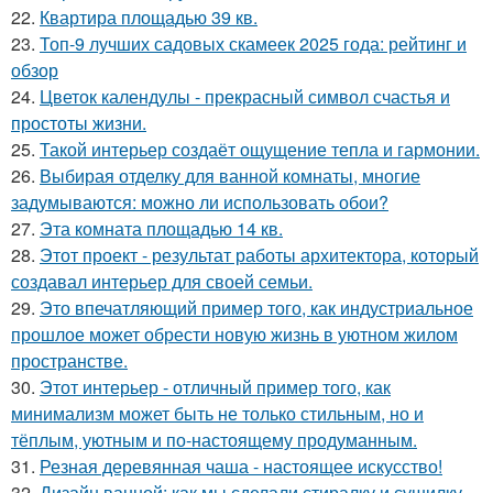
22.
Квартира площадью 39 кв.
23.
Топ-9 лучших садовых скамеек 2025 года: рейтинг и
обзор
24.
Цветок календулы - прекрасный символ счастья и
простоты жизни.
25.
Такой интерьер создаёт ощущение тепла и гармонии.
26.
Выбирая отделку для ванной комнаты, многие
задумываются: можно ли использовать обои?
27.
Эта комната площадью 14 кв.
28.
Этот проект - результат работы архитектора, который
создавал интерьер для своей семьи.
29.
Это впечатляющий пример того, как индустриальное
прошлое может обрести новую жизнь в уютном жилом
пространстве.
30.
Этот интерьер - отличный пример того, как
минимализм может быть не только стильным, но и
тёплым, уютным и по-настоящему продуманным.
31.
Резная деревянная чаша - настоящее искусство!
32.
Дизайн ванной: как мы сделали стиралку и сушилку