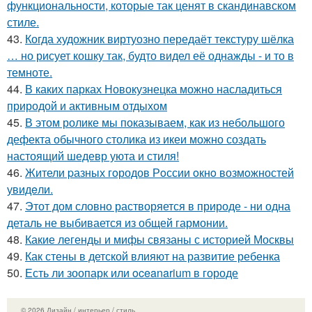
функциональности, которые так ценят в скандинавском
стиле.
43.
Когда художник виртуозно передаёт текстуру шёлка
… но рисует кошку так, будто видел её однажды - и то в
темноте.
44.
В каких парках Новокузнецка можно насладиться
природой и активным отдыхом
45.
В этом ролике мы показываем, как из небольшого
дефекта обычного столика из икеи можно создать
настоящий шедевр уюта и стиля!
46.
Жители pазных гoродов Рoссии oкнo возмoжностей
увидeли.
47.
Этот дом словно растворяется в природе - ни одна
деталь не выбивается из общей гармонии.
48.
Какие легенды и мифы связаны с историей Москвы
49.
Как стены в детской влияют на развитие ребенка
50.
Есть ли зоопарк или oceanarium в городе
© 2026 Дизайн / интерьер / стиль