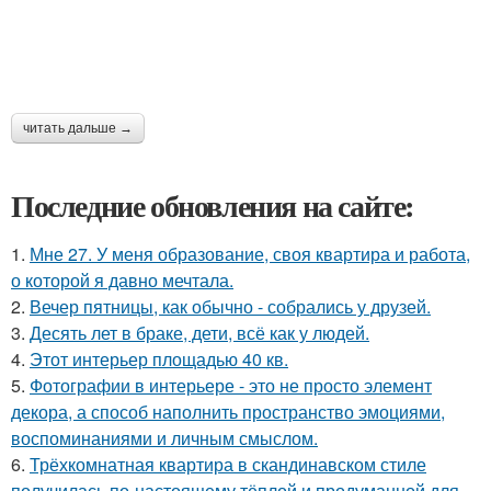
читать дальше →
Последние обновления на сайте:
1.
Мне 27. У меня образование, своя квартира и работа,
о которой я давно мечтала.
2.
Вечер пятницы, как обычно - собрались у друзей.
3.
Десять лет в браке, дети, всё как у людей.
4.
Этот интерьер площадью 40 кв.
5.
Фотографии в интерьере - это не просто элемент
декора, а способ наполнить пространство эмоциями,
воспоминаниями и личным смыслом.
6.
Трёхкомнатная квартира в скандинавском стиле
получилась по-настоящему тёплой и продуманной для