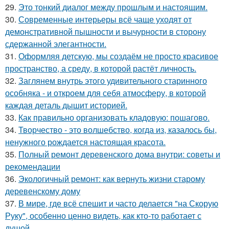
29.
Это тонкий диалог между прошлым и настоящим.
30.
Современные интерьеры всё чаще уходят от
демонстративной пышности и вычурности в сторону
сдержанной элегантности.
31.
Оформляя детскую, мы создаём не просто красивое
пространство, а среду, в которой растёт личность.
32.
Заглянем внутрь этого удивительного старинного
особняка - и откроем для себя атмосферу, в которой
каждая деталь дышит историей.
33.
Как правильно организовать кладовую: пошагово.
34.
Творчество - это волшебство, когда из, казалось бы,
ненужного рождается настоящая красота.
35.
Полный ремонт деревенского дома внутри: советы и
рекомендации
36.
Экологичный ремонт: как вернуть жизни старому
деревенскому дому
37.
В мире, где всё спешит и часто делается "на Скорую
Руку", особенно ценно видеть, как кто-то работает с
душой.