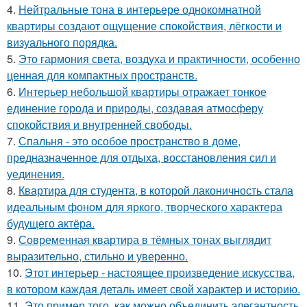
4.
Нейтральные тона в интерьере однокомнатной
квартиры создают ощущение спокойствия, лёгкости и
визуального порядка.
5.
Это гармония света, воздуха и практичности, особенно
ценная для компактных пространств.
6.
Интерьер небольшой квартиры отражает тонкое
единение города и природы, создавая атмосферу
спокойствия и внутренней свободы.
7.
Спальня - это особое пространство в доме,
предназначенное для отдыха, восстановления сил и
уединения.
8.
Квартира для студента, в которой лаконичность стала
идеальным фоном для яркого, творческого характера
будущего актёра.
9.
Современная квартира в тёмных тонах выглядит
выразительно, стильно и уверенно.
10.
Этот интерьер - настоящее произведение искусства,
в котором каждая деталь имеет свой характер и историю.
11.
Это пример того, как можно объединить элегантность