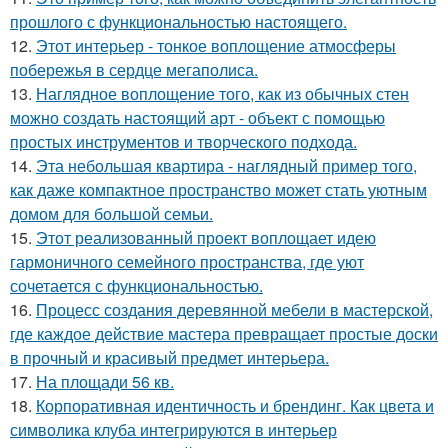
прошлого с функциональностью настоящего.
12.
Этот интерьер - тонкое воплощение атмосферы
побережья в сердце мегаполиса.
13.
Наглядное воплощение того, как из обычных стен
можно создать настоящий арт - объект с помощью
простых инструментов и творческого подхода.
14.
Эта небольшая квартира - наглядный пример того,
как даже компактное пространство может стать уютным
домом для большой семьи.
15.
Этот реализованный проект воплощает идею
гармоничного семейного пространства, где уют
сочетается с функциональностью.
16.
Процесс создания деревянной мебели в мастерской,
где каждое действие мастера превращает простые доски
в прочный и красивый предмет интерьера.
17.
На площади 56 кв.
18.
Корпоративная идентичность и брендинг. Как цвета и
символика клуба интегрируются в интерьер