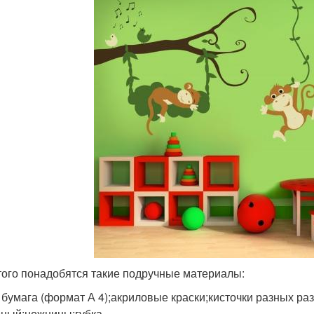
того понадобятся такие подручные материалы:
 бумага (формат А 4);акриловые краски;кисточки разных ра
ный;ножницы;губка.