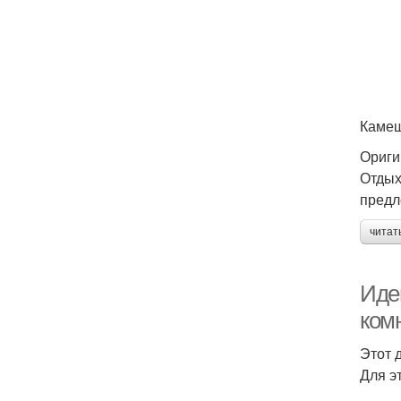
Камеш
Ориги
Отдых
предл
читат
Иде
ком
Этот 
Для э