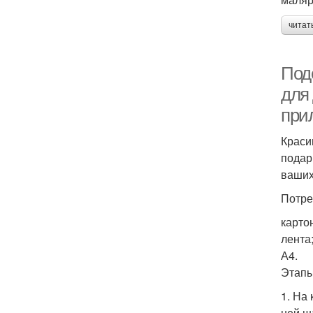
читат
Под
для
при
Краси
подар
ваших
Потре
карто
лента
А4.
Этапы
1. На
ней ш