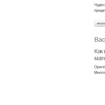
Чудес
приде
читат
Вас
Как
мат
Ориги
Много