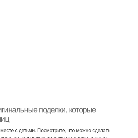
ригинальные поделки, которые
яиц
месте с детьми. Посмотрите, что можно сделать
олову, не зная какую поделку отправить в садик