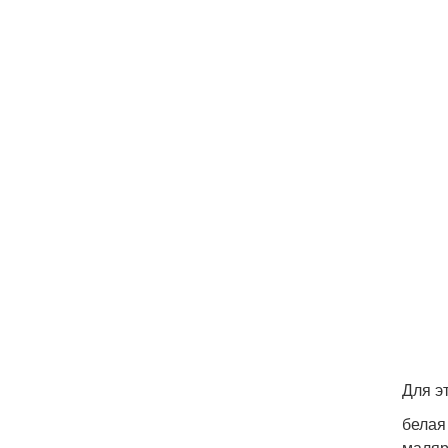
Для э
белая
маляр