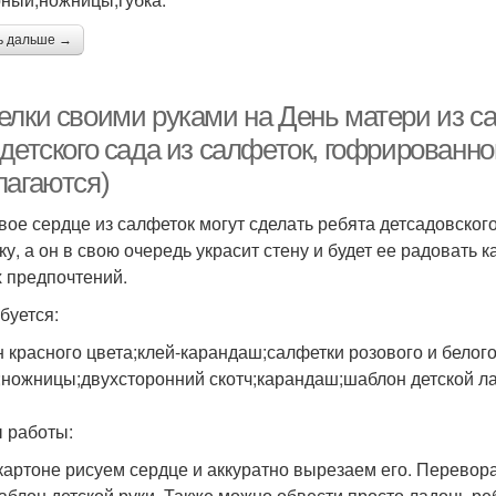
ь дальше →
елки своими руками на День матери из с
 детского сада из салфеток, гофрированн
лагаются)
вое сердце из салфеток могут сделать ребята детсадовског
ку, а он в свою очередь украсит стену и будет ее радовать 
 предпочтений.
буется:
н красного цвета;клей-карандаш;салфетки розового и белого
;ножницы;двухсторонний скотч;карандаш;шаблон детской ла
 работы:
 картоне рисуем сердце и аккуратно вырезаем его. Перевор
аблон детской руки. Также можно обвести просто ладонь ре