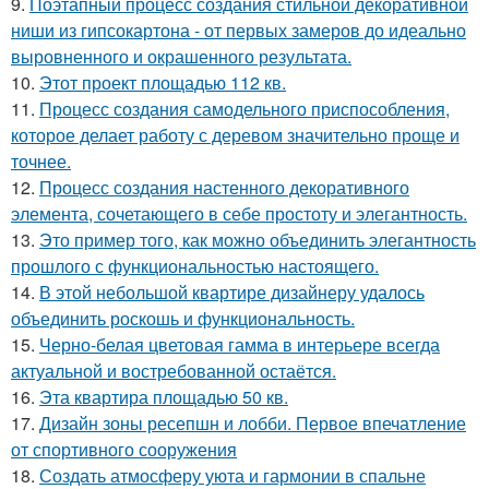
9.
Поэтапный процесс создания стильной декоративной
ниши из гипсокартона - от первых замеров до идеально
выровненного и окрашенного результата.
10.
Этот проект площадью 112 кв.
11.
Процесс создания самодельного приспособления,
которое делает работу с деревом значительно проще и
точнее.
12.
Процесс создания настенного декоративного
элемента, сочетающего в себе простоту и элегантность.
13.
Это пример того, как можно объединить элегантность
прошлого с функциональностью настоящего.
14.
В этой небольшой квартире дизайнеру удалось
объединить роскошь и функциональность.
15.
Черно-белая цветовая гамма в интерьере всегда
актуальной и востребованной остаётся.
16.
Эта квартира площадью 50 кв.
17.
Дизайн зоны ресепшн и лобби. Первое впечатление
от спортивного сооружения
18.
Создать атмосферу уюта и гармонии в спальне