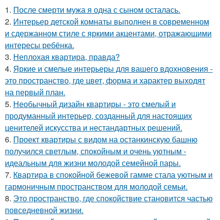
1.
После смерти мужа я одна с сыном осталась.
2.
Интерьер детской комнаты выполнен в современном
и сдержанном стиле с яркими акцентами, отражающими
интересы ребёнка.
3.
Неплохая квартира, правда?
4.
Яркие и смелые интерьеры для вашего вдохновения -
это пространство, где цвет, форма и характер выходят
на первый план.
5.
Необычный дизайн квартиры - это смелый и
продуманный интерьер, созданный для настоящих
ценителей искусства и нестандартных решений.
6.
Проект квартиры с видом на останкинскую башню
получился светлым, спокойным и очень уютным -
идеальным для жизни молодой семейной пары.
7.
Квартира в спокойной бежевой гамме стала уютным и
гармоничным пространством для молодой семьи.
8.
Это пространство, где спокойствие становится частью
повседневной жизни.