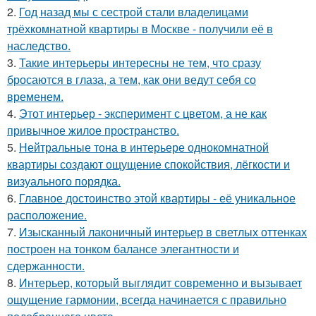
2.
Год назад мы с сестрой стали владелицами
трёхкомнатной квартиры в Москве - получили её в
наследство.
3.
Такие интерьеры интересны не тем, что сразу
бросаются в глаза, а тем, как они ведут себя со
временем.
4.
Этот интерьер - эксперимент с цветом, а не как
привычное жилое пространство.
5.
Нейтральные тона в интерьере однокомнатной
квартиры создают ощущение спокойствия, лёгкости и
визуального порядка.
6.
Главное достоинство этой квартиры - её уникальное
расположение.
7.
Изысканный лаконичный интерьер в светлых оттенках
построен на тонком балансе элегантности и
сдержанности.
8.
Интерьер, который выглядит современно и вызывает
ощущение гармонии, всегда начинается с правильно