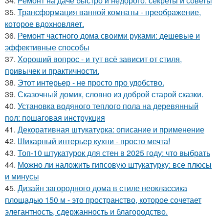
34.
Ремонт на даче быстро и недорого: секреты и советы
35.
Трансформация ванной комнаты - преображение,
которое вдохновляет.
36.
Ремонт частного дома своими руками: дешевые и
эффективные способы
37.
Хороший вопрос - и тут всё зависит от стиля,
привычек и практичности.
38.
Этот интерьер - не просто про удобство.
39.
Сказочный домик, словно из доброй старой сказки.
40.
Установка водяного теплого пола на деревянный
пол: пошаговая инструкция
41.
Декоративная штукатурка: описание и применение
42.
Шикарный интерьер кухни - просто мечта!
43.
Топ-10 штукатурок для стен в 2025 году: что выбрать
44.
Можно ли наложить гипсовую штукатурку: все плюсы
и минусы
45.
Дизайн загородного дома в стиле неоклассика
площадью 150 м - это пространство, которое сочетает
элегантность, сдержанность и благородство.