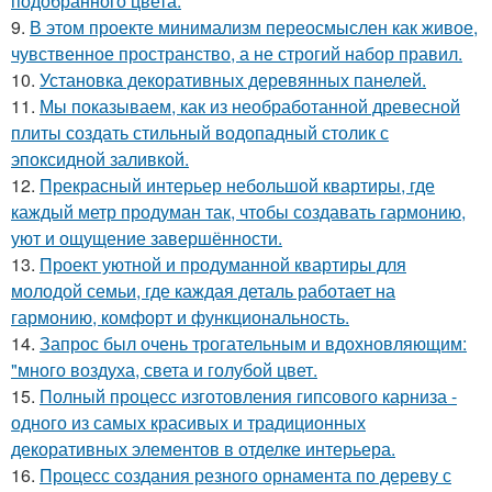
подобранного цвета.
9.
В этом проекте минимализм переосмыслен как живое,
чувственное пространство, а не строгий набор правил.
10.
Установка декоративных деревянных панелей.
11.
Мы показываем, как из необработанной древесной
плиты создать стильный водопадный столик с
эпоксидной заливкой.
12.
Прекрасный интерьер небольшой квартиры, где
каждый метр продуман так, чтобы создавать гармонию,
уют и ощущение завершённости.
13.
Проект уютной и продуманной квартиры для
молодой семьи, где каждая деталь работает на
гармонию, комфорт и функциональность.
14.
Запрос был очень трогательным и вдохновляющим:
"много воздуха, света и голубой цвет.
15.
Полный процесс изготовления гипсового карниза -
одного из самых красивых и традиционных
декоративных элементов в отделке интерьера.
16.
Процесс создания резного орнамента по дереву с