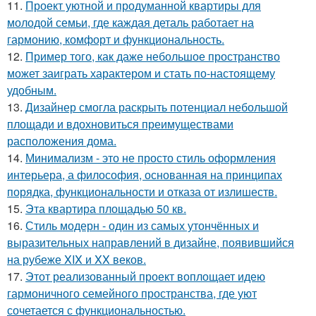
11.
Проект уютной и продуманной квартиры для
молодой семьи, где каждая деталь работает на
гармонию, комфорт и функциональность.
12.
Пример того, как даже небольшое пространство
может заиграть характером и стать по-настоящему
удобным.
13.
Дизайнер смогла раскрыть потенциал небольшой
площади и вдохновиться преимуществами
расположения дома.
14.
Минимализм - это не просто стиль оформления
интерьера, а философия, основанная на принципах
порядка, функциональности и отказа от излишеств.
15.
Эта квартира площадью 50 кв.
16.
Стиль модерн - один из самых утончённых и
выразительных направлений в дизайне, появившийся
на рубеже XIX и XX веков.
17.
Этот реализованный проект воплощает идею
гармоничного семейного пространства, где уют
сочетается с функциональностью.