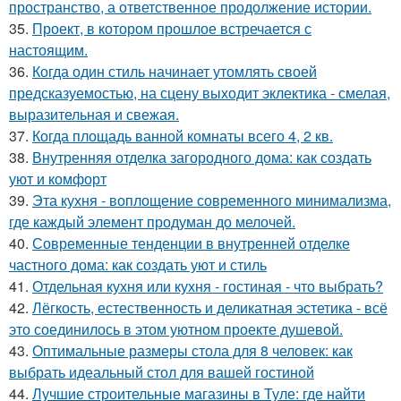
пространство, а ответственное продолжение истории.
35.
Проект, в котором прошлое встречается с
настоящим.
36.
Когда один стиль начинает утомлять своей
предсказуемостью, на сцену выходит эклектика - смелая,
выразительная и свежая.
37.
Когда площадь ванной комнаты всего 4, 2 кв.
38.
Внутренняя отделка загородного дома: как создать
уют и комфорт
39.
Эта кухня - воплощение современного минимализма,
где каждый элемент продуман до мелочей.
40.
Современные тенденции в внутренней отделке
частного дома: как создать уют и стиль
41.
Отдельная кухня или кухня - гостиная - что выбрать?
42.
Лёгкость, естественность и деликатная эстетика - всё
это соединилось в этом уютном проекте душевой.
43.
Оптимальные размеры стола для 8 человек: как
выбрать идеальный стол для вашей гостиной
44.
Лучшие строительные магазины в Туле: где найти