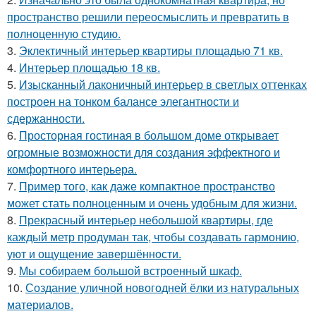
пространство решили переосмыслить и превратить в
полноценную студию.
3.
Эклектичный интерьер квартиры площадью 71 кв.
4.
Интерьер площадью 18 кв.
5.
Изысканный лаконичный интерьер в светлых оттенках
построен на тонком балансе элегантности и
сдержанности.
6.
Просторная гостиная в большом доме открывает
огромные возможности для создания эффектного и
комфортного интерьера.
7.
Пример того, как даже компактное пространство
может стать полноценным и очень удобным для жизни.
8.
Прекрасный интерьер небольшой квартиры, где
каждый метр продуман так, чтобы создавать гармонию,
уют и ощущение завершённости.
9.
Мы собираем большой встроенный шкаф.
10.
Создание уличной новогодней ёлки из натуральных
материалов.