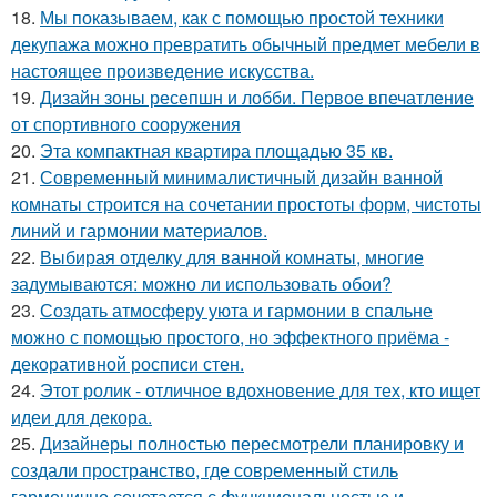
18.
Мы показываем, как с помощью простой техники
декупажа можно превратить обычный предмет мебели в
настоящее произведение искусства.
19.
Дизайн зоны ресепшн и лобби. Первое впечатление
от спортивного сооружения
20.
Эта компактная квартира площадью 35 кв.
21.
Современный минималистичный дизайн ванной
комнаты строится на сочетании простоты форм, чистоты
линий и гармонии материалов.
22.
Выбирая отделку для ванной комнаты, многие
задумываются: можно ли использовать обои?
23.
Создать атмосферу уюта и гармонии в спальне
можно с помощью простого, но эффектного приёма -
декоративной росписи стен.
24.
Этот ролик - отличное вдохновение для тех, кто ищет
идеи для декора.
25.
Дизайнеры полностью пересмотрели планировку и
создали пространство, где современный стиль
гармонично сочетается с функциональностью и