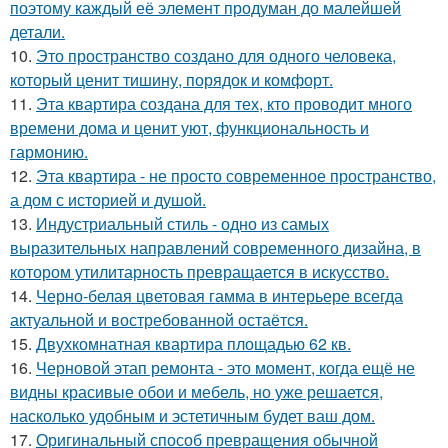
поэтому каждый её элемент продуман до малейшей
детали.
10.
Это пространство создано для одного человека,
который ценит тишину, порядок и комфорт.
11.
Эта квартира создана для тех, кто проводит много
времени дома и ценит уют, функциональность и
гармонию.
12.
Эта квартира - не просто современное пространство,
а дом с историей и душой.
13.
Индустриальный стиль - одно из самых
выразительных направлений современного дизайна, в
котором утилитарность превращается в искусство.
14.
Черно-белая цветовая гамма в интерьере всегда
актуальной и востребованной остаётся.
15.
Двухкомнатная квартира площадью 62 кв.
16.
Черновой этап ремонта - это момент, когда ещё не
видны красивые обои и мебель, но уже решается,
насколько удобным и эстетичным будет ваш дом.
17.
Оригинальный способ превращения обычной