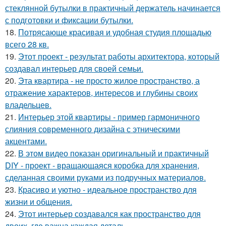
стеклянной бутылки в практичный держатель начинается
с подготовки и фиксации бутылки.
18.
Потрясающе красивая и удобная студия площадью
всего 28 кв.
19.
Этот проект - результат работы архитектора, который
создавал интерьер для своей семьи.
20.
Эта квартира - не просто жилое пространство, а
отражение характеров, интересов и глубины своих
владельцев.
21.
Интерьер этой квартиры - пример гармоничного
слияния современного дизайна с этническими
акцентами.
22.
В этом видео показан оригинальный и практичный
DIY - проект - вращающаяся коробка для хранения,
сделанная своими руками из подручных материалов.
23.
Красиво и уютно - идеальное пространство для
жизни и общения.
24.
Этот интерьер создавался как пространство для
двоих, где важна каждая деталь.