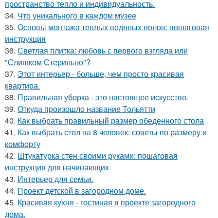
пространство тепло и индивидуальность.
34.
Что уникального в каждом музее
35.
Основы монтажа теплых водяных полов: пошаговая
инструкция
36.
Светлая плитка: любовь с первого взгляда или
"Слишком Стерильно"?
37.
Этот интерьер - больше, чем просто красивая
квартира.
38.
Правильная уборка - это настоящее искусство.
39.
Откуда произошло название Тольятти
40.
Как выбрать правильный размер обеденного стола
41.
Как выбрать стол на 8 человек: советы по размеру и
комфорту
42.
Штукатурка стен своими руками: пошаговая
инструкция для начинающих
43.
Интерьер для семьи.
44.
Проект детской в загородном доме.
45.
Красивая кухня - гостиная в проекте загородного
дома.