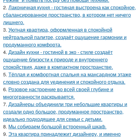
2.
Лаконичная кухня - гостиная выстроена как спокойное,
сбалансированное пространство, в котором нет ничего
лишнего.
3.
Уютная квартира, оформленная в спокойной
нейтральной палитре, создаёт ощущение гармонии и
продуманного комфорта.
4.
Дизайн кухни - гостиной в эко - стиле создаёт
ощущение близости к природе и внутреннего
спокойствия, даже в компактном пространстве.
5.
Тёплая и комфортная спальня на мансардном этаже
словно создана для уединения и спокойного отдыха.
6.
Розовое настроение во всей своей глубине и
многогранности раскрывается.
7.
Дизайнеры объединили три небольшие квартиры и
создали одно большое, продуманное пространство,
идеально подходящее для семьи с детьми.
8.
Мы собираем большой встроенный шкаф.
9.
Эта квартира принадлежит дизайнеру, и именно