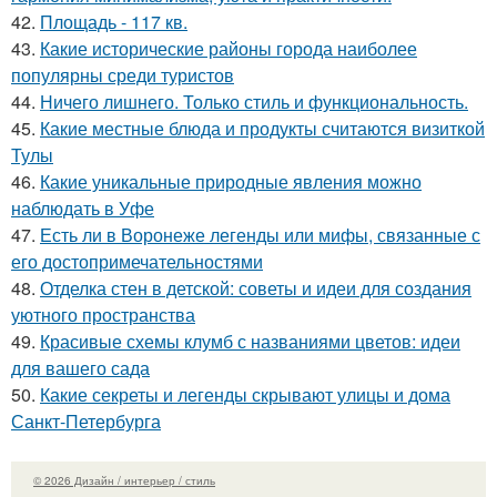
42.
Площадь - 117 кв.
43.
Какие исторические районы города наиболее
популярны среди туристов
44.
Ничего лишнего. Только стиль и функциональность.
45.
Какие местные блюда и продукты считаются визиткой
Тулы
46.
Какие уникальные природные явления можно
наблюдать в Уфе
47.
Есть ли в Воронеже легенды или мифы, связанные с
его достопримечательностями
48.
Отделка стен в детской: советы и идеи для создания
уютного пространства
49.
Красивые схемы клумб с названиями цветов: идеи
для вашего сада
50.
Какие секреты и легенды скрывают улицы и дома
Санкт-Петербурга
© 2026 Дизайн / интерьер / стиль