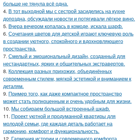
больше не тянула всё одна.
4.
В тот выходной мы с сестрой засиделись на кухне
допоздна, обсуждали новости и потягивали лёгкое вино.
5.
Вчера вечером копалась в комоде, искала шарф.
6.
Сочетания цветов для детской играют ключевую роль
в создании уютного, спокойного и вдохновляющего
пространства.
7.
Смелый и эмоциональный дизайн, созданный для
нестандартных, ярких и общительных экстравертов.
8.
Коллекция разных прихожих, объединённых
современным стилем, мягкой эстетикой и вниманием к
деталям.
9.
Пример того, как даже компактное пространство
может стать полноценным и очень удобным для жизни.
10.
Мы собираем большой встроенный шкаф.
11.
Проект уютной и продуманной квартиры для
молодой семьи, где каждая деталь работает на
гармонию, комфорт и функциональность.
12.
Гармония истории и современного комфорта.