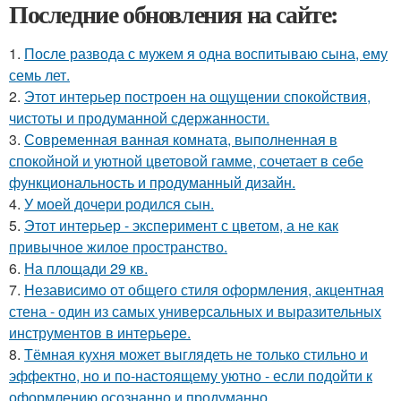
Последние обновления на сайте:
1.
После развода с мужем я одна воспитываю сына, ему
семь лет.
2.
Этот интерьер построен на ощущении спокойствия,
чистоты и продуманной сдержанности.
3.
Современная ванная комната, выполненная в
спокойной и уютной цветовой гамме, сочетает в себе
функциональность и продуманный дизайн.
4.
У моей дочери родился сын.
5.
Этот интерьер - эксперимент с цветом, а не как
привычное жилое пространство.
6.
На площади 29 кв.
7.
Независимо от общего стиля оформления, акцентная
стена - один из самых универсальных и выразительных
инструментов в интерьере.
8.
Тёмная кухня может выглядеть не только стильно и
эффектно, но и по-настоящему уютно - если подойти к
оформлению осознанно и продуманно.