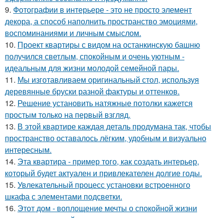
9.
Фотографии в интерьере - это не просто элемент
декора, а способ наполнить пространство эмоциями,
воспоминаниями и личным смыслом.
10.
Проект квартиры с видом на останкинскую башню
получился светлым, спокойным и очень уютным -
идеальным для жизни молодой семейной пары.
11.
Мы изготавливаем оригинальный стол, используя
деревянные бруски разной фактуры и оттенков.
12.
Решение установить натяжные потолки кажется
простым только на первый взгляд.
13.
В этой квартире каждая деталь продумана так, чтобы
пространство оставалось лёгким, удобным и визуально
интересным.
14.
Эта квартира - пример того, как создать интерьер,
который будет актуален и привлекателен долгие годы.
15.
Увлекательный процесс установки встроенного
шкафа с элементами подсветки.
16.
Этот дом - воплощение мечты о спокойной жизни