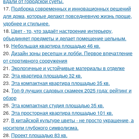
вдали от городской суеты.
17.
Подборка современных и инновационных решений
для дома, которые делают повседневную жизнь проще,
удобнее и стильнее.
18.
Цвет - то, что задаёт настроение интерьеру,
объединяет предметы и делает помещение цельным.
19.
Небольшая квартира площадью 46 кв.
20.
Дизайн зоны ресепшн и лобби. Первое впечатление
от спортивного сооружения
21.
Экологичные и устойчивые материалы в отделке
22.
Эта квартира площадью 32 кв.
23.
Эта компактная квартира площадью 35 кв.
24.
Топ-9 лучших садовых скамеек 2025 года: рейтинг и
обзор
25.
Эта компактная студия площадью 35 кв.
26.
Эта просторная квартира площадью 101 кв.
27.
В китайской культуре цветы - не просто украшение, а
носители глубокого символизма.
28.
Проект площадью 83 кв.