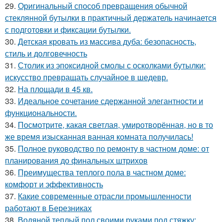
29.
Оригинальный способ превращения обычной
стеклянной бутылки в практичный держатель начинается
с подготовки и фиксации бутылки.
30.
Детская кровать из массива дуба: безопасность,
стиль и долговечность
31.
Столик из эпоксидной смолы с осколками бутылки:
искусство превращать случайное в шедевр.
32.
На площади в 45 кв.
33.
Идеальное сочетание сдержанной элегантности и
функциональности.
34.
Посмотрите, какая светлая, умиротворённая, но в то
же время изысканная ванная комната получилась!
35.
Полное руководство по ремонту в частном доме: от
планирования до финальных штрихов
36.
Преимущества теплого пола в частном доме:
комфорт и эффективность
37.
Какие современные отрасли промышленности
работают в Березниках
38.
Водяной теплый пол своими руками под стяжку: