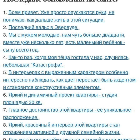
1.
Всем привет. Уже просто опускаются руки, не
понимаю, как дальше жить в этой ситуации.
2.
Последний вальс в Эвервуде.
3.
Мы с мужем молодые, нам чуть больше двадцати,
вместе уже несколько лет, есть маленький ребёнок -
сыну всего год.
4.
Как-то раз, когда моя тёща гостила у нас, случилась
небольшая "Катастрофа".
5.
В интерьерах с выраженным характером особенно
интересно наблюдать, как цвет перестаёт быть акцентом
и становится конструктивным элементом.
6.
Яркий и динамичный проект квартиры - студии
площадью 30 кв.
7.
Главное достоинство этой квартиры - её уникальное
расположение.
8.
Яркий, красочный интерьер этой квартиры стал
отражением активной и дружной семейной жизни.
9.
Для кота и его хозяйки: уютная и спокойная квартира в