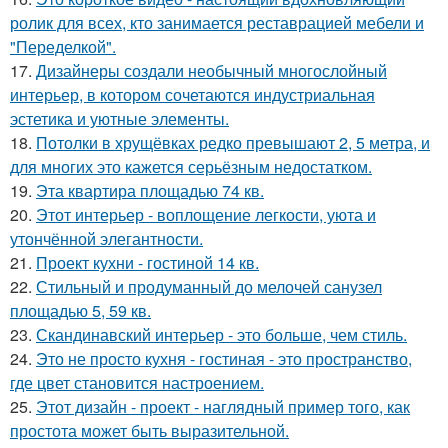
ролик для всех, кто занимается реставрацией мебели и
"Переделкой".
17.
Дизайнеры создали необычный многослойный
интерьер, в котором сочетаются индустриальная
эстетика и уютные элементы.
18.
Потолки в хрущёвках редко превышают 2, 5 метра, и
для многих это кажется серьёзным недостатком.
19.
Эта квартира площадью 74 кв.
20.
Этот интерьер - воплощение легкости, уюта и
утончённой элегантности.
21.
Проект кухни - гостиной 14 кв.
22.
Стильный и продуманный до мелочей санузел
площадью 5, 59 кв.
23.
Скандинавский интерьер - это больше, чем стиль.
24.
Это не просто кухня - гостиная - это пространство,
где цвет становится настроением.
25.
Этот дизайн - проект - наглядный пример того, как
простота может быть выразительной.