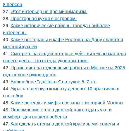
8 персон
37.
Этот интерьер не про минимализм.
38.
Просторная кухня с островом.
39.
Какие исторические районы города наиболее
интересны
40.
Какие рестораны и кафе Ростова-на-Дону славятся
местной кухней
41.
Смотреть на людей, которые действительно мастера
своего дела, - это всегда удовольствие.
42.
Прайс-лист на отделочные работы в Москве на 2025
год: полное руководство
43.
Волшебное "до/После" на кухне 5, 7 кв.
44.
Украсьте детскую комнату дешево: 10 практичных
способов
45.
Какие легенды и мифы связаны с историей Москвы
46.
Оформление стен в детской: как создать уют и
комфорт для вашего ребенка
47.
Как сделать стены в детской красивыми: советы и
лайфхаки