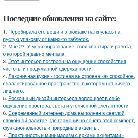
Последние обновления на сайте:
1.
Перебирала его вещи и в рюкзаке наткнулась на
пустую упаковку от каких-то таблеток.
2.
Мне 27. У меня образование, своя квартира и работа,
о которой я давно мечтала.
3.
Этот интерьер построен на ощущении спокойствия,
чистоты и продуманной сдержанности.
4.
Лаконичная кухня - гостиная выстроена как спокойное,
сбалансированное пространство, в котором нет ничего
лишнего.
5.
Роскошный дизайн интерьера воплощает в себе
ощущение простора, света и утончённой элегантности.
6.
Современный интерьер дома выполнен в светлой,
спокойной палитре, где гармонично сочетаются комфорт,
функциональность и природные акценты.
7.
Практичность и минимализм с яркими акцентами -