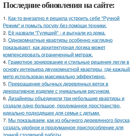
Последние обновления на сайте:
1.
Как-то внезапно я решила устроить себе "Ручной
Режим" и помыть посуду без помощи техники.
2.
Её назвали "Гулящей" - и выгнали из дома.
3.
Однокомнатные квартиры особенно наглядно
показывают, как архитектурная логика может
компенсировать ограниченный метраж.
4.
Грамотное зонирование и стильные решения легли в
основу интерьера двухкомнатной квартиры, где каждый
метр использован максимально эффективно.
5.
Превращение обычных деревянных веток в
декоративное изделие с уникальным рисунком.
6.
Дизайнеры объединили три небольшие квартиры и
создали одно большое, продуманное пространство,
идеально подходящее для семьи с детьми.
7.
Мы показываем, как из обычного деревянного бруска
создать удобное и продуманное приспособление для
точной столярной работы.