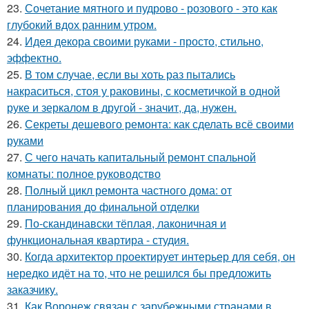
23.
Сочетание мятного и пудрово - розового - это как
глубокий вдох ранним утром.
24.
Идея декора своими руками - просто, стильно,
эффектно.
25.
В том случае, если вы хоть раз пытались
накраситься, стоя у раковины, с косметичкой в одной
руке и зеркалом в другой - значит, да, нужен.
26.
Секреты дешевого ремонта: как сделать всё своими
руками
27.
С чего начать капитальный ремонт спальной
комнаты: полное руководство
28.
Полный цикл ремонта частного дома: от
планирования до финальной отделки
29.
По-скандинавски тёплая, лаконичная и
функциональная квартира - студия.
30.
Когда архитектор проектирует интерьер для себя, он
нередко идёт на то, что не решился бы предложить
заказчику.
31.
Как Воронеж связан с зарубежными странами в