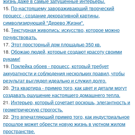
жизнь даже в самые запущенные интерьеры.
15.
По-настоящему завораживающий творческий
процесс - создание декоративной картины,
символизирующей "Дерево Жизни".
16.
Текстурная живопись: искусство, которое можно
почувствовать.
17.
Этот просторный дом площадью 350 кв.
18.
Обожаю людей, которые создают красоту своими
руками!
19.
Поклейка обоев - процесс, который требует
аккуратности и соблюдения нескольких правил, чтобы
результат выглядел идеально и служил долго.
20.
Эта квартира - пример того, как цвет и детали могут
создавать ощущение настоящего домашнего тепла.
21.
Интерьер, который сочетает роскошь, элегантность и
геометрическую строгость.
22.
Это впечатляющий пример того, как индустриальное
прошлое может обрести новую жизнь в уютном жилом
пространстве.