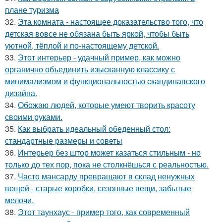
плане туризма
32.
Эта комната - настоящее доказательство того, что
детская вовсе не обязана быть яркой, чтобы быть
уютной, тёплой и по-настоящему детской.
33.
Этот интерьер - удачный пример, как можно
органично объединить изысканную классику с
минимализмом и функциональностью скандинавского
дизайна.
34.
Обожаю людей, которые умеют творить красоту
своими руками.
35.
Как выбрать идеальный обеденный стол:
стандартные размеры и советы
36.
Интерьер без штор может казаться стильным - но
только до тех пор, пока не столкнёшься с реальностью.
37.
Часто мансарду превращают в склад ненужных
вещей - старые коробки, сезонные вещи, забытые
мелочи.
38.
Этот таунхаус - пример того, как современный