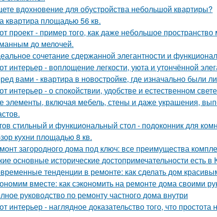
ете вдохновение для обустройства небольшой квартиры?
а квартира площадью 56 кв.
от проект - пример того, как даже небольшое пространств
манным до мелочей.
еальное сочетание сдержанной элегантности и функционал
от интерьер - воплощение легкости, уюта и утончённой элег
ред вами - квартира в новостройке, где изначально были л
от интерьер - о спокойствии, удобстве и естественном свете
е элементы, включая мебель, стены и даже украшения, вып
астов.
тов стильный и функциональный стол - подоконник для ком
зор кухни площадью 8 кв.
монт загородного дома под ключ: все преимущества компл
кие основные исторические достопримечательности есть в 
временные тенденции в ремонте: как сделать дом красивы
ономим вместе: как сэкономить на ремонте дома своими р
лное руководство по ремонту частного дома внутри
от интерьер - наглядное доказательство того, что простота 