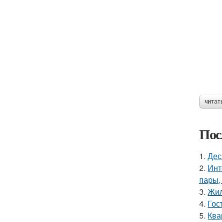
читат
Пос
1.
Дес
2.
Инт
пары,
3.
Жил
4.
Гос
5.
Ква