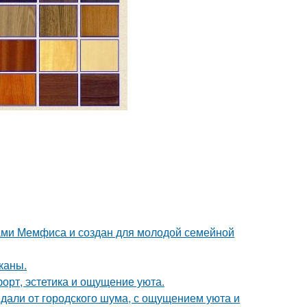
ами Мемфиса и создан для молодой семейной
каны.
форт, эстетика и ощущение уюта.
вдали от городского шума, с ощущением уюта и