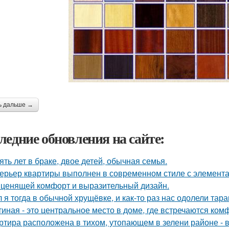
ь дальше →
ледние обновления на сайте:
ять лет в браке, двое детей, обычная семья.
ерьер квартиры выполнен в современном стиле с элемент
 ценящей комфорт и выразительный дизайн.
 я тогда в обычной хрущёвке, и как-то раз нас одолели тара
тиная - это центральное место в доме, где встречаются ком
ртира расположена в тихом, утопающем в зелени районе - 