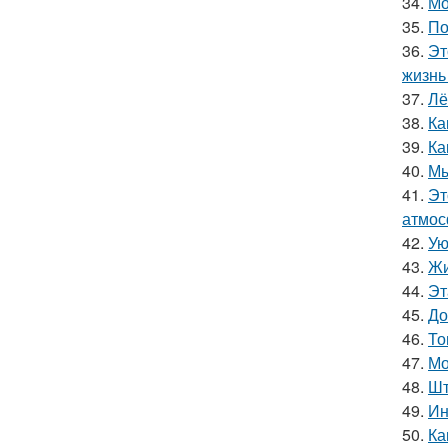
34.
Мо
35.
По
36.
Эт
жизнь 
37.
Лё
38.
Ка
39.
Ка
40.
Мы
41.
Эт
атмос
42.
Ую
43.
Жи
44.
Эт
45.
До
46.
То
47.
Мо
48.
Шт
49.
Ин
50.
Ка