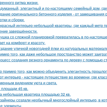
ренного ритма жизни.
думанный, элегантный и по-настоящему семейный дом, где 
дание оригинального бетонного изделия - от замешивания
отки и сборки.
красный интерьер небольшой квартиры, где каждый метр пр
ние завершённости.
ушка со сложной планировкой превратилась в по-настоящем
ает на комфорт и красоту.
здание уличной новогодней ёлки из натуральных материал
имер того, как даже небольшое пространство может заигра
оцесс создания резного орнамента по дереву с помощью 
о пример того, как можно объединить элегантность прошло
от интерьер - настоящее путешествие во времени, где клас
менным видением уюта и света.
 площади 45 кв.
а небольшая квартира площадью 32 кв.
зайнеры создали необычный многослойный интерьер, в кот
е элементы.