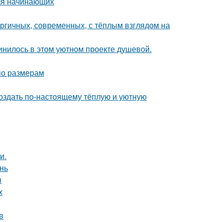
для начинающих
ергичных, современных, с тёплым взглядом на
единилось в этом уютном проекте душевой.
по размерам
создать по-настоящему тёплую и уютную
и.
нь
ы
х
в