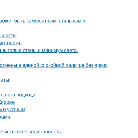
о может быть комфортным, стильным и
ьности.
антности.
ишь голые стены и минимум света.
.
олнены в единой спокойной палитре без ярких
наты!
ексного подхода
Кирове
м и уютным
уками
не исключает изысканность.