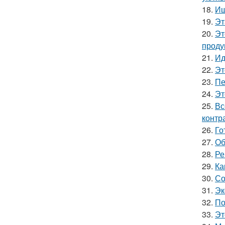
18.
Ищ
19.
Эт
20.
Эт
проду
21.
Ид
22.
Эт
23.
Пе
24.
Эт
25.
Вс
контр
26.
Го
27.
Об
28.
Ре
29.
Ка
30.
Со
31.
Эк
32.
По
33.
Эт