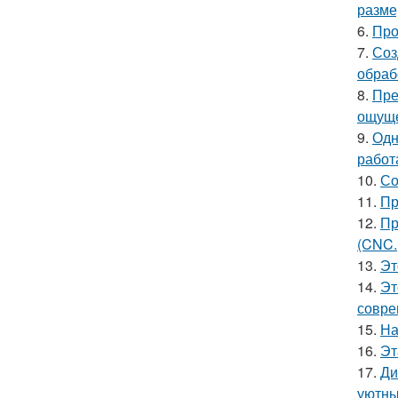
разме
6.
Про
7.
Соз
обраб
8.
Пре
ощуще
9.
Одн
работ
10.
Со
11.
Пр
12.
Пр
(CNC.
13.
Эт
14.
Эт
совре
15.
На
16.
Эт
17.
Ди
уютны