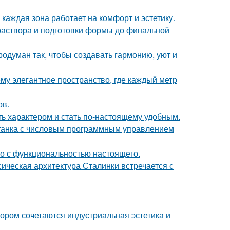
каждая зона работает на комфорт и эстетику.
 раствора и подготовки формы до финальной
одуман так, чтобы создавать гармонию, уют и
у элегантное пространство, где каждый метр
ов.
ть характером и стать по-настоящему удобным.
станка с числовым программным управлением
го с функциональностью настоящего.
сическая архитектура Сталинки встречается с
ором сочетаются индустриальная эстетика и