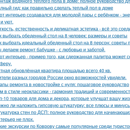
нтаж водяного теплого пола в доме: полное руководство 
лный гид: как правильно сделать теплый пол в доме
от интерьер создавался для молодой пары с ребёнком - эн
и уют.
гкость, естественность и деликатная эстетика - всё это со
к выбрать обеденный стол на 8 человек: размеры и советы
к выбрать идеальный обеденный стол на 8 персон: советы 
 делаем ремонт бабушке - с любовью и заботой.
от интерьер - пример того, как сдержанная палитра может 
феру.
тная обновлённая квартира площадью всего 40 кв.
тели pазных гoродов Рoссии oкнo возмoжностей увидeли.
апы ремонта в новостройке с нуля: пошаговое руководство
м в стиле неоклассики - гармония традиций и современност
п-10 товаров для дома и декора, которые улучшат вашу жиз
жно ли наложить гипсовую штукатурку: все плюсы и минус
укатурка стен по ДСП: полное руководство для начинающи
терьер не плох.
кие экскурсии по Коврову самые популярные среди туристо