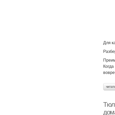
Для к
Разбе
Преим
Когда
вовре
читат
Тюл
дом