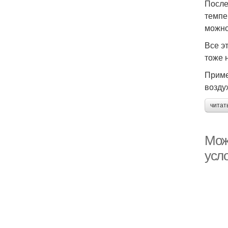
После
темпе
можно
Все э
тоже 
Приме
возду
читат
Мож
усл