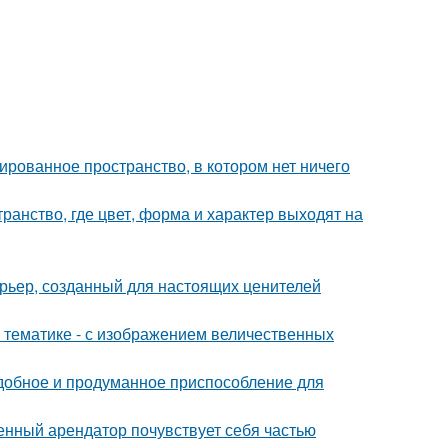
сированное пространство, в котором нет ничего
ранство, где цвет, форма и характер выходят на
рьер, созданный для настоящих ценителей
 тематике - с изображением величественных
удобное и продуманное приспособление для
менный арендатор почувствует себя частью