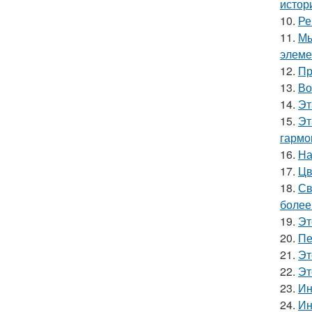
истор
10.
Ре
11.
Мы
элеме
12.
Пр
13.
Во
14.
Эт
15.
Эт
гармо
16.
На
17.
Цв
18.
Св
более
19.
Эт
20.
Пе
21.
Эт
22.
Эт
23.
Ин
24.
Ин