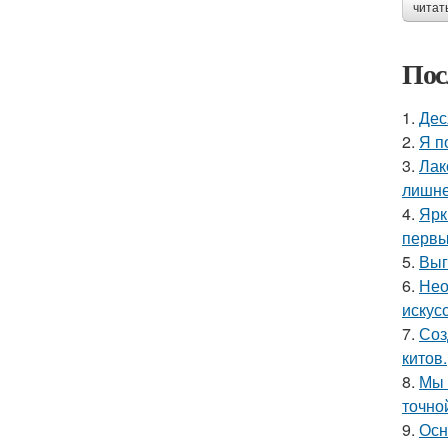
читат
Пос
1.
Дес
2.
Я п
3.
Лак
лишне
4.
Ярк
первы
5.
Выг
6.
Нео
искус
7.
Соз
китов.
8.
Мы 
точно
9.
Осн