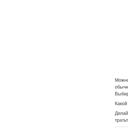
Можно
обычн
Выбир
Какой
Делай
трать