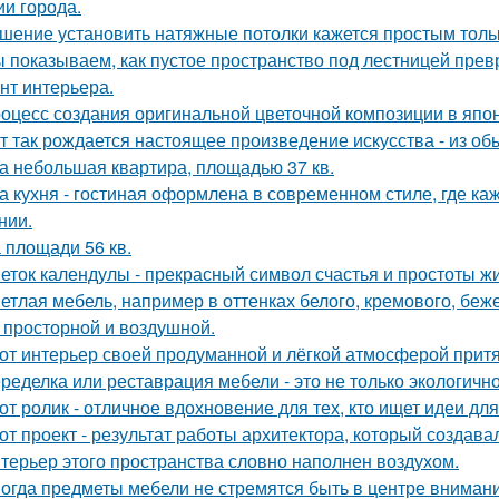
ии города.
шение установить натяжные потолки кажется простым тольк
 показываем, как пустое пространство под лестницей пре
нт интерьера.
оцесс создания оригинальной цветочной композиции в япон
т так рождается настоящее произведение искусства - из об
а небольшая квартира, площадью 37 кв.
а кухня - гостиная оформлена в современном стиле, где к
нии.
 площади 56 кв.
еток календулы - прекрасный символ счастья и простоты жи
етлая мебель, например в оттенках белого, кремового, беж
 просторной и воздушной.
от интерьер своей продуманной и лёгкой атмосферой притя
ределка или реставрация мебели - это не только экологично,
от ролик - отличное вдохновение для тех, кто ищет идеи для
от проект - результат работы архитектора, который создава
терьер этого пространства словно наполнен воздухом.
огда предметы мебели не стремятся быть в центре внимани