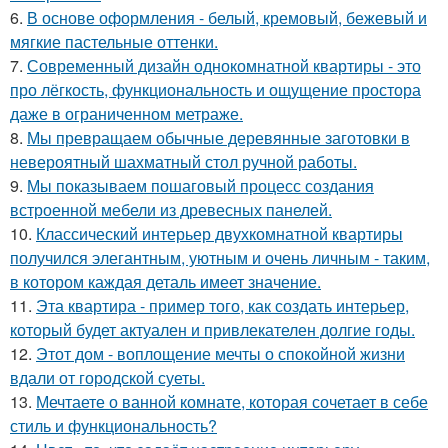
6.
В основе оформления - белый, кремовый, бежевый и
мягкие пастельные оттенки.
7.
Современный дизайн однокомнатной квартиры - это
про лёгкость, функциональность и ощущение простора
даже в ограниченном метраже.
8.
Мы превращаем обычные деревянные заготовки в
невероятный шахматный стол ручной работы.
9.
Мы показываем пошаговый процесс создания
встроенной мебели из древесных панелей.
10.
Классический интерьер двухкомнатной квартиры
получился элегантным, уютным и очень личным - таким,
в котором каждая деталь имеет значение.
11.
Эта квартира - пример того, как создать интерьер,
который будет актуален и привлекателен долгие годы.
12.
Этот дом - воплощение мечты о спокойной жизни
вдали от городской суеты.
13.
Мечтаете о ванной комнате, которая сочетает в себе
стиль и функциональность?