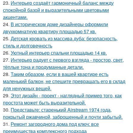
23.
Интерьер создаёт гармоничный баланс между
спокойной базой и выразительными цветовыми
акцентами.
24.
В историческом доме дизайнеры оформили
двухкомнатную квартиру площадью 57 кв.
25.
Детская кровать из массива дуба: безопасность,
стиль и долговечность
26.
Уютный интерьер спальни площадью 14 кв.
27.
Интерьер радует с первого взгляда - простор, свет,
тёплые тона и продуманные детали.
28.
Таким образом, если в вашей квартире есть
маленький балкон, не спешите превращать его в склад
для ненужных вещей.
29.
Этот дизайн - проект - наглядный пример того, как
простота может быть выразительной.
30.
Представьте: старенький Airstream 1974 года,
покрытый ржавчиной, заброшенный и почти забытый.
31.
Ремонт загородного дома под ключ: все
преимущества комплексного подхода