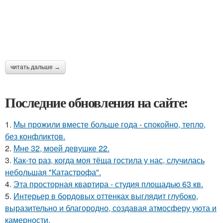
читать дальше →
Последние обновления на сайте:
1.
Мы прожили вместе больше года - спокойно, тепло,
без конфликтов.
2.
Мне 32, моей девушке 22.
3.
Как-то раз, когда моя тёща гостила у нас, случилась
небольшая "Катастрофа".
4.
Эта просторная квартира - студия площадью 63 кв.
5.
Интерьер в бордовых оттенках выглядит глубоко,
выразительно и благородно, создавая атмосферу уюта и
камерности.