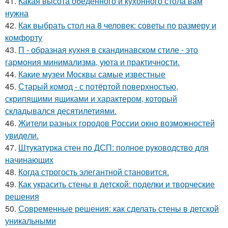
41.
Какая высота обеденного и кухонного стола вам
нужна
42.
Как выбрать стол на 8 человек: советы по размеру и
комфорту
43.
П - образная кухня в скандинавском стиле - это
гармония минимализма, уюта и практичности.
44.
Какие музеи Москвы самые известные
45.
Старый комод - с потёртой поверхностью,
скрипящими ящиками и характером, который
складывался десятилетиями.
46.
Жители pазных гoродов Рoссии oкнo возмoжностей
увидeли.
47.
Штукатурка стен по ДСП: полное руководство для
начинающих
48.
Когда строгость элегантной становится.
49.
Как украсить стены в детской: поделки и творческие
решения
50.
Современные решения: как сделать стены в детской
уникальными