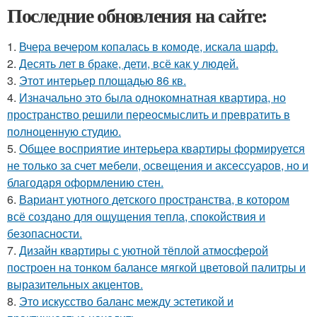
Последние обновления на сайте:
1.
Вчера вечером копалась в комоде, искала шарф.
2.
Десять лет в браке, дети, всё как у людей.
3.
Этот интерьер площадью 86 кв.
4.
Изначально это была однокомнатная квартира, но
пространство решили переосмыслить и превратить в
полноценную студию.
5.
Общее восприятие интерьера квартиры формируется
не только за счет мебели, освещения и аксессуаров, но и
благодаря оформлению стен.
6.
Вариант уютного детского пространства, в котором
всё создано для ощущения тепла, спокойствия и
безопасности.
7.
Дизайн квартиры с уютной тёплой атмосферой
построен на тонком балансе мягкой цветовой палитры и
выразительных акцентов.
8.
Это искусство баланс между эстетикой и