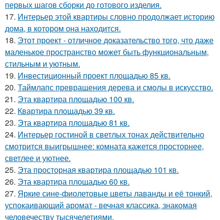
первых шагов сборки до готового изделия.
17.
Интерьер этой квартиры словно продолжает историю
дома, в котором она находится.
18.
Этот проект - отличное доказательство того, что даже
маленькое пространство может быть функциональным,
стильным и уютным.
19.
Инвестиционный проект площадью 85 кв.
20.
Таймлапс превращения дерева и смолы в искусство.
21.
Эта квартира площадью 100 кв.
22.
Квартира площадью 39 кв.
23.
Эта квартира площадью 81 кв.
24.
Интерьер гостиной в светлых тонах действительно
смотрится выигрышнее: комната кажется просторнее,
светлее и уютнее.
25.
Эта просторная квартира площадью 101 кв.
26.
Эта квартира площадью 60 кв.
27.
Яркие сине-фиолетовые цветы лаванды и её тонкий,
успокаивающий аромат - вечная классика, знакомая
человечеству тысячелетиями.