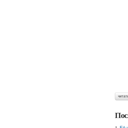
читат
Пос
1.
Её 