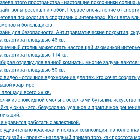
зяева этого пространства - настоящие поклонники солнца, 
зайн зоны ресепшн и лобби. Первое впечатление от спорт
етовая психология в спортивных интерьерах. Как цвета вли
сменов и болельщиков
зайн для безопасности. Антитравматические покрытия, скр
а квартира площадью 46 кв.
ошечный столик может стать настоящей изюминкой интерьер
а квартира площадью 114 кв.
бирая отделку для ванной комнаты, многие задумываются:
а квартира площадью 50 кв.
о видео - отличное вдохновение для тех, кто хочет создат
ьшой квартире.
 площади всего 38 кв.
олик из эпоксидной смолы с осколками бутылки: искусство
йка у окна - это, безусловно, удачное и практичное решени
никаций.
е нравится работать с эклектикой.
о удивительно красивая и нежная композиция, наполненная
от дизайн - проект - наглядный пример того, как простота 