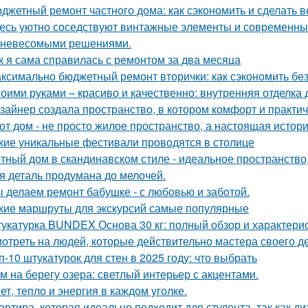
джетный ремонт частного дома: как сэкономить и сделать 
есь уютно соседствуют винтажные элементы и современный
 невесомыми решениями.
к я сама справилась с ремонтом за два месяца
ксимально бюджетный ремонт вторички: как сэкономить без
оими руками – красиво и качественно: внутренняя отделка
зайнер создала пространство, в котором комфорт и практичн
от дом - не просто жилое пространство, а настоящая истори
кие уникальные фестивали проводятся в столице
тный дом в скандинавском стиле - идеальное пространство, 
я деталь продумана до мелочей.
 делаем ремонт бабушке - с любовью и заботой.
кие маршруты для экскурсий самые популярные
укатурка BUNDEX Основа 30 кг: полный обзор и характери
отреть на людей, которые действительно мастера своего дел
п-10 штукатурок для стен в 2025 году: что выбрать
м на берегу озера: светлый интерьер с акцентами.
ет, тепло и энергия в каждом уголке.
артира, которая идеально подходит для студента, так как ди