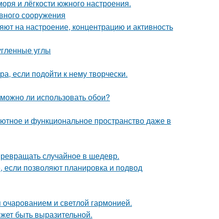
моря и лёгкости южного настроения.
ивного сооружения
яют на настроение, концентрацию и активность
угленные углы
а, если подойти к нему творчески.
 можно ли использовать обои?
ь уютное и функциональное пространство даже в
 превращать случайное в шедевр.
е, если позволяют планировка и подвод
 очарованием и светлой гармонией.
может быть выразительной.