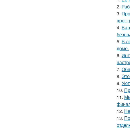
2.
Раб
3.
Про
прост
4.
Вар
безоп
5.
В л
доме.
6.
Инт
настр
7.
Обн
8.
Это
9.
Уют
10.
Пр
11.
Мы
финал
12.
Не
13.
По
отделк