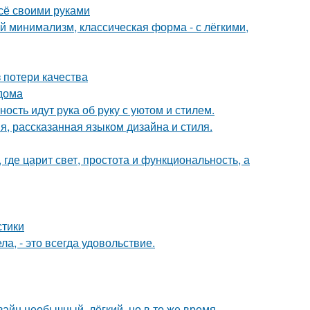
всё своими руками
 минимализм, классическая форма - с лёгкими,
 потери качества
 дома
ость идут рука об руку с уютом и стилем.
я, рассказанная языком дизайна и стиля.
где царит свет, простота и функциональность, а
стики
а, - это всегда удовольствие.
зайн необычный, лёгкий, но в то же время