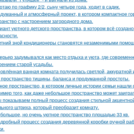
отаю по графику 2/2, сыну четыре года, ходит в садик.
думанный и атмосферный проект, в котором компактное го
ранство с настроением загородного дома.
иант уютного детского пространства, в котором всё создан
асности.
етний зной кондиционеры становятся незаменимыми помощ
ерьер задумывался как место отдыха и уюта, где современ
оением старой усадьбы.
овлённая ванная комната получилась светлой, аккуратной 
 пространство тишины, баланса и продуманной простоты.
ное пространство, в котором личные истории семьи нашли 
имер того, как даже небольшое пространство может заигра
 показываем полный процесс создания стильной акцентной 
ьного штриха, который преобразит комнату.
большое, но очень уютное пространство площадью 33 кв.
дробный процесс создания деревянной коробки ручной рабо
и.