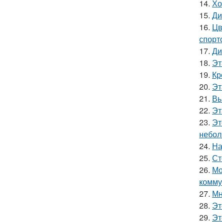
14.
Хо
15.
Ди
16.
Цв
спорт
17.
Ди
18.
Эт
19.
Кр
20.
Эт
21.
Вы
22.
Эт
23.
Эт
небол
24.
На
25.
Ст
26.
Мо
комму
27.
Мн
28.
Эт
29.
Эт