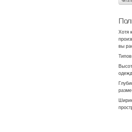
читат
Пол
Хотя 
произ
вы ра
Типов
Высот
одежд
Глуби
разме
Ширин
прост