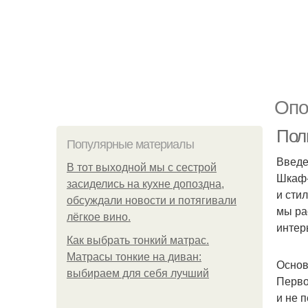
Опо
Пол
Популярные материалы
Введ
В тот выходной мы с сестрой
Шкаф-
засиделись на кухне допоздна,
и сти
обсуждали новости и потягивали
мы ра
лёгкое вино.
интер
Как выбрать тонкий матрас.
Матрасы тонкие на диван:
Основ
выбираем для себя лучший
Перво
и не 