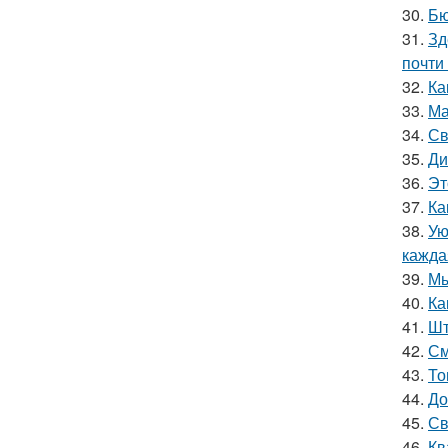
30.
Бю
31.
Зд
почти
32.
Ка
33.
Ма
34.
Св
35.
Ди
36.
Эт
37.
Ка
38.
Ую
кажда
39.
Мы
40.
Ка
41.
Шт
42.
См
43.
То
44.
До
45.
Св
46.
Кв