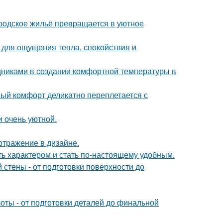
родское жильё превращается в уютное
о для ощущения тепла, спокойствия и
никами в создании комфортной температуры в
ный комфорт деликатно переплетается с
и очень уютной.
отражение в дизайне.
ть характером и стать по-настоящему удобным.
стены - от подготовки поверхности до
ты - от подготовки деталей до финальной