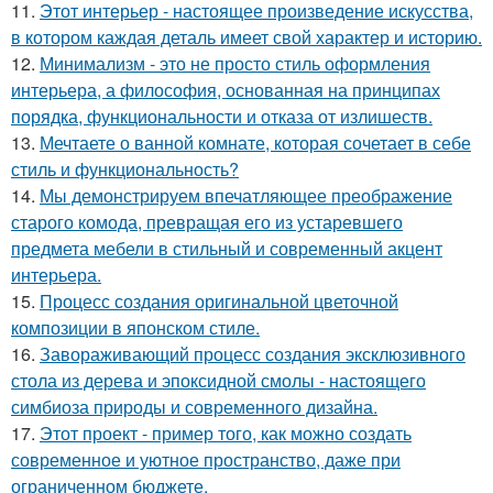
11.
Этот интерьер - настоящее произведение искусства,
в котором каждая деталь имеет свой характер и историю.
12.
Минимализм - это не просто стиль оформления
интерьера, а философия, основанная на принципах
порядка, функциональности и отказа от излишеств.
13.
Мечтаете о ванной комнате, которая сочетает в себе
стиль и функциональность?
14.
Мы демонстрируем впечатляющее преображение
старого комода, превращая его из устаревшего
предмета мебели в стильный и современный акцент
интерьера.
15.
Процесс создания оригинальной цветочной
композиции в японском стиле.
16.
Завораживающий процесс создания эксклюзивного
стола из дерева и эпоксидной смолы - настоящего
симбиоза природы и современного дизайна.
17.
Этот проект - пример того, как можно создать
современное и уютное пространство, даже при
ограниченном бюджете.