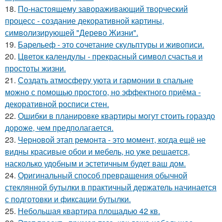
18.
По-настоящему завораживающий творческий
процесс - создание декоративной картины,
символизирующей "Дерево Жизни".
19.
Барельеф - это сочетание скульптуры и живописи.
20.
Цветок календулы - прекрасный символ счастья и
простоты жизни.
21.
Создать атмосферу уюта и гармонии в спальне
можно с помощью простого, но эффектного приёма -
декоративной росписи стен.
22.
Ошибки в планировке квартиры могут стоить гораздо
дороже, чем предполагается.
23.
Черновой этап ремонта - это момент, когда ещё не
видны красивые обои и мебель, но уже решается,
насколько удобным и эстетичным будет ваш дом.
24.
Оригинальный способ превращения обычной
стеклянной бутылки в практичный держатель начинается
с подготовки и фиксации бутылки.
25.
Небольшая квартира площадью 42 кв.