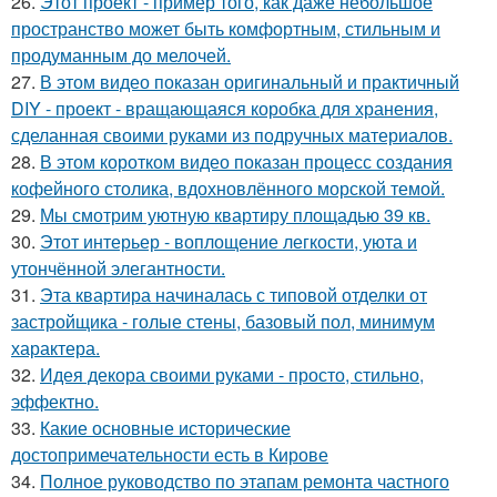
26.
Этот проект - пример того, как даже небольшое
пространство может быть комфортным, стильным и
продуманным до мелочей.
27.
В этом видео показан оригинальный и практичный
DIY - проект - вращающаяся коробка для хранения,
сделанная своими руками из подручных материалов.
28.
В этом коротком видео показан процесс создания
кофейного столика, вдохновлённого морской темой.
29.
Мы смотрим уютную квартиру площадью 39 кв.
30.
Этот интерьер - воплощение легкости, уюта и
утончённой элегантности.
31.
Эта квартира начиналась с типовой отделки от
застройщика - голые стены, базовый пол, минимум
характера.
32.
Идея декора своими руками - просто, стильно,
эффектно.
33.
Какие основные исторические
достопримечательности есть в Кирове
34.
Полное руководство по этапам ремонта частного