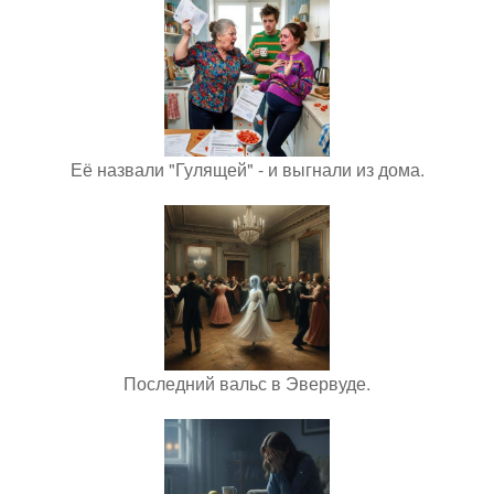
Её назвали "Гулящей" - и выгнали из дома.
Последний вальс в Эвервуде.