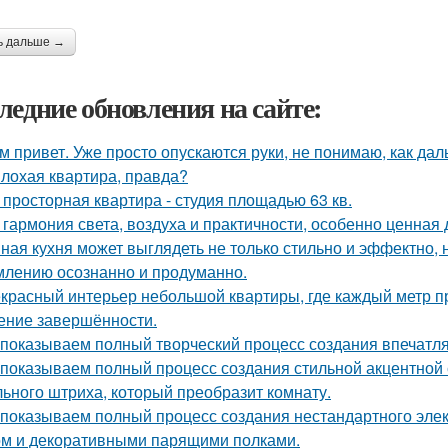
ь дальше →
ледние обновления на сайте:
м привет. Уже просто опускаются руки, не понимаю, как дал
лохая квартира, правда?
 просторная квартира - студия площадью 63 кв.
 гармония света, воздуха и практичности, особенно ценная
ная кухня может выглядеть не только стильно и эффектно, н
лению осознанно и продуманно.
красный интерьер небольшой квартиры, где каждый метр пр
ние завершённости.
показываем полный творческий процесс создания впечатл
показываем полный процесс создания стильной акцентной с
ьного штриха, который преобразит комнату.
показываем полный процесс создания нестандартного эле
м и декоративными парящими полками.