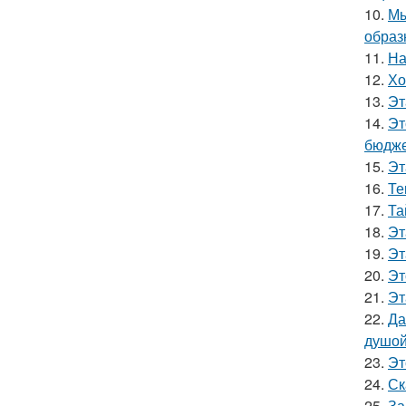
10.
Мы
образ
11.
На
12.
Хо
13.
Эт
14.
Эт
бюдже
15.
Эт
16.
Те
17.
Та
18.
Эт
19.
Эт
20.
Эт
21.
Эт
22.
Да
душой
23.
Эт
24.
Ск
25.
За