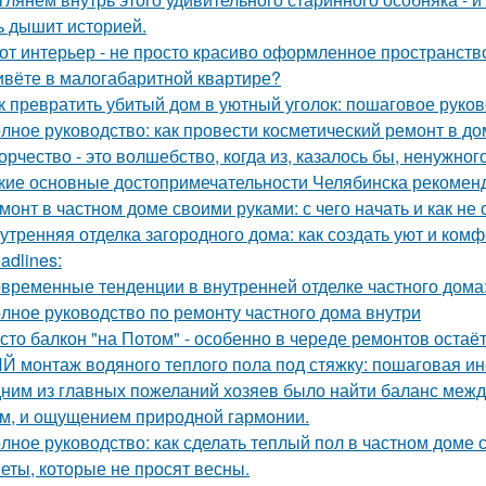
ь дышит историей.
от интерьер - не просто красиво оформленное пространств
вёте в малогабаритной квартире?
к превратить убитый дом в уютный уголок: пошаговое руко
лное руководство: как провести косметический ремонт в д
орчество - это волшебство, когда из, казалось бы, ненужно
кие основные достопримечательности Челябинска рекоменд
монт в частном доме своими руками: с чего начать и как не
утренняя отделка загородного дома: как создать уют и ком
adlines:
временные тенденции в внутренней отделке частного дома: 
лное руководство по ремонту частного дома внутри
сто балкон "на Потом" - особенно в череде ремонтов остаёт
Й монтаж водяного теплого пола под стяжку: пошаговая ин
ним из главных пожеланий хозяев было найти баланс межд
м, и ощущением природной гармонии.
лное руководство: как сделать теплый пол в частном доме
еты, которые не просят весны.