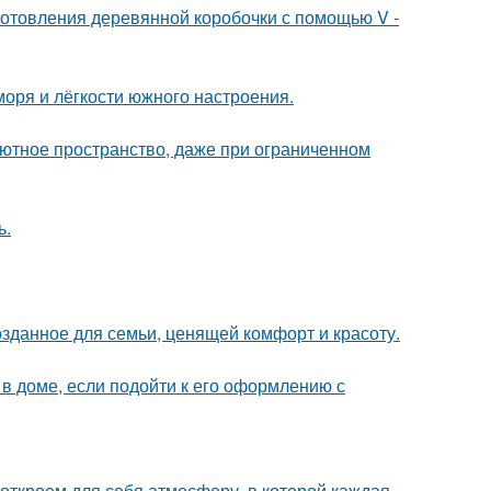
отовления деревянной коробочки с помощью V -
моря и лёгкости южного настроения.
 уютное пространство, даже при ограниченном
ь.
озданное для семьи, ценящей комфорт и красоту.
 доме, если подойти к его оформлению с
 откроем для себя атмосферу, в которой каждая