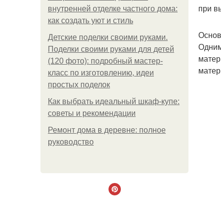
при в
внутренней отделке частного дома:
как создать уют и стиль
Основ
Детские поделки своими руками.
Одним
Поделки своими руками для детей
матер
(120 фото): подробный мастер-
матер
класс по изготовлению, идеи
простых поделок
Как выбрать идеальный шкаф-купе:
советы и рекомендации
Ремонт дома в деревне: полное
руководство