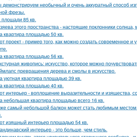
 демонстрируем необычный и очень аккуратный способ изг
ной фрезы.
 площади 85 кв.
зяева этого пространства - настоящие поклонники солнца, 
а квартира площадью 50 кв.
от проект - пример того, как можно создать современное и
те.
а квартира площадью 56 кв.
кстурная живопись: искусство, которое можно почувствоват
ймлапс превращения дерева и смолы в искусство.
а уютная квартира площадью 39 кв.
а квартира площадью 40 кв.
от интерьер - воплощение выразительности и изящества, с
а небольшая квартира площадью всего 16 кв.
же самый небольшой балкон может стать любимым местом в
.
от изящный интерьер площадью 54 кв.
андинавский интерьер - это больше, чем стиль.
глянем внутрь этого удивительного старинного особняка - и