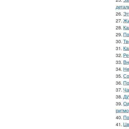
детал
26.
Эт
27.
Жи
28.
Ка
29.
По
30.
Тв
31.
Ка
32.
Ре
33.
Вн
34.
He
35.
Со
36.
По
37.
Ча
38.
ДИ
39.
Од
ритмо
40.
По
41.
Цв