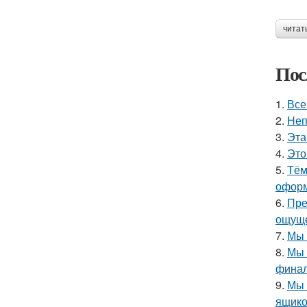
читат
Пос
1.
Все
2.
Неп
3.
Эта
4.
Это
5.
Тём
оформ
6.
Пре
ощуще
7.
Мы 
8.
Мы 
финал
9.
Мы 
ящико