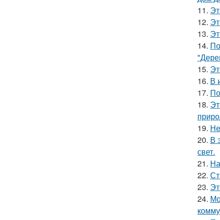
11.
Эт
12.
Эт
13.
Эт
14.
По
"Дере
15.
Эт
16.
В 
17.
По
18.
Эт
приро
19.
Не
20.
В 
свет.
21.
На
22.
Ст
23.
Эт
24.
Мо
комму