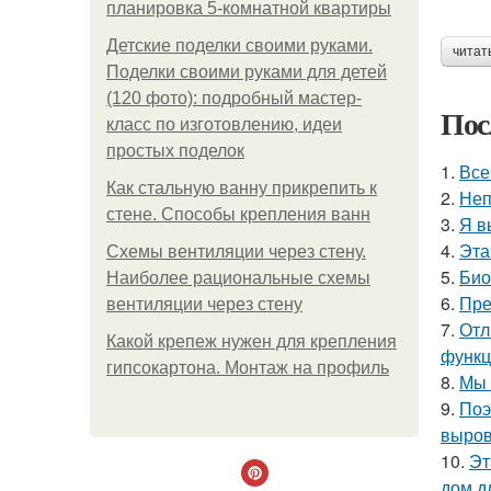
планировка 5-комнатной квартиры
Детские поделки своими руками.
читат
Поделки своими руками для детей
(120 фото): подробный мастер-
Пос
класс по изготовлению, идеи
простых поделок
1.
Все
Как стальную ванну прикрепить к
2.
Неп
стене. Способы крепления ванн
3.
Я в
4.
Эта
Схемы вентиляции через стену.
5.
Био
Наиболее рациональные схемы
6.
Пре
вентиляции через стену
7.
Отл
Какой крепеж нужен для крепления
функц
гипсокартона. Монтаж на профиль
8.
Мы 
9.
Поэ
выров
10.
Эт
дом д