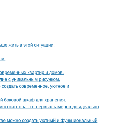
ьше жить в этой ситуации.
ни.
овременных квартир и домов.
лие с уникальным рисунком.
 создать современное, уютное и
й боковой шкаф для хранения.
ипсокартона - от первых замеров до идеально
нстве можно создать уютный и функциональный