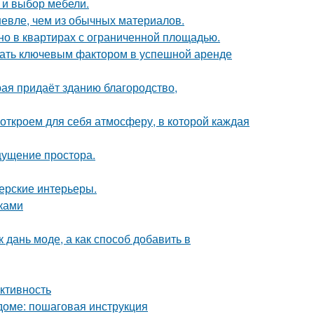
а и выбор мебели.
шевле, чем из обычных материалов.
но в квартирах с ограниченной площадью.
стать ключевым фактором в успешной аренде
рая придаёт зданию благородство,
 откроем для себя атмосферу, в которой каждая
ощущение простора.
нерские интерьеры.
уками
 дань моде, а как способ добавить в
ктивность
доме: пошаговая инструкция