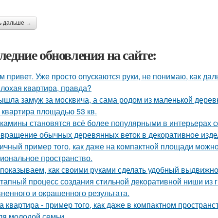
ь дальше →
ледние обновления на сайте:
м привет. Уже просто опускаются руки, не понимаю, как дал
лохая квартира, правда?
ышла замуж за москвича, а сама родом из маленькой дерев
 квартира площадью 53 кв.
камины становятся всё более популярными в интерьерах с
вращение обычных деревянных веток в декоративное изде
ичный пример того, как даже на компактной площади можно
иональное пространство.
показываем, как своими руками сделать удобный выдвижно
тапный процесс создания стильной декоративной ниши из г
ненного и окрашенного результата.
а квартира - пример того, как даже в компактном простра
ля молодой семьи.