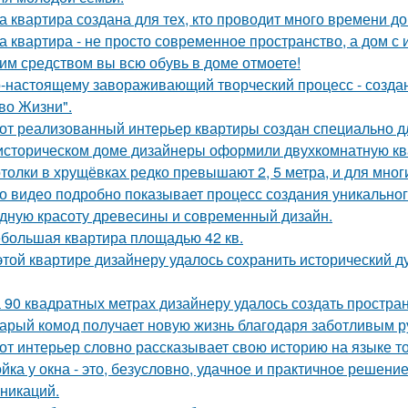
а квартира создана для тех, кто проводит много времени д
а квартира - не просто современное пространство, а дом с 
им средством вы всю обувь в доме отмоете!
-настоящему завораживающий творческий процесс - созда
во Жизни".
от реализованный интерьер квартиры создан специально д
историческом доме дизайнеры оформили двухкомнатную кв
толки в хрущёвках редко превышают 2, 5 метра, и для мног
о видео подробно показывает процесс создания уникального
дную красоту древесины и современный дизайн.
большая квартира площадью 42 кв.
этой квартире дизайнеру удалось сохранить исторический ду
 90 квадратных метрах дизайнеру удалось создать простран
арый комод получает новую жизнь благодаря заботливым ру
от интерьер словно рассказывает свою историю на языке т
йка у окна - это, безусловно, удачное и практичное решени
никаций.