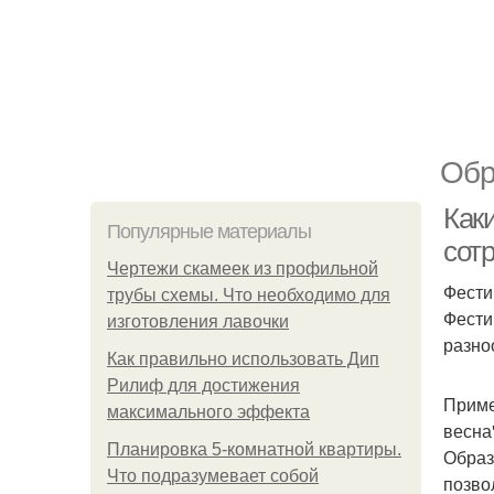
Обр
Как
Популярные материалы
сот
Чертежи скамеек из профильной
Фести
трубы схемы. Что необходимо для
Фести
изготовления лавочки
разноо
Как правильно использовать Дип
Рилиф для достижения
Приме
максимального эффекта
весна
Планировка 5-комнатной квартиры.
Образ
Что подразумевает собой
позво