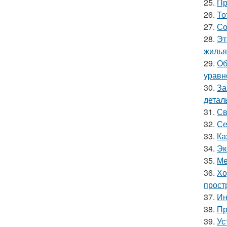
25.
Пр
26.
То
27.
Со
28.
Эт
жилья
29.
Об
уравн
30.
За
детал
31.
Св
32.
Се
33.
Ка
34.
Эк
35.
Ме
36.
Хо
прост
37.
Ин
38.
Пр
39.
Ус