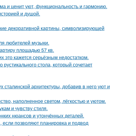
ома и ценит уют, функциональность и гармонию.
историей и душой.
ние декоративной картины, символизирующей
ля любителей музыки.
артиру площадью 57 кв.
их это кажется серьёзным недостатком.
 рустикального стола, который сочетает
х сталинской архитектуры, добавив в него уют и
ство, наполненное светом, лёгкостью и уютом.
кам и чувству стиля.
онких нюансов и утончённых деталей.
е, если позволяют планировка и подвод