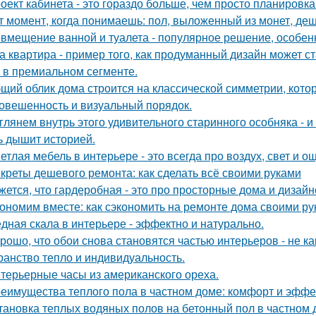
оект кабинета - это гораздо больше, чем просто планировк
т момент, когда понимаешь: пол, выложенный из монет, де
вмещение ванной и туалета - популярное решение, особен
а квартира - пример того, как продуманный дизайн может 
 в премиальном сегменте.
щий облик дома строится на классической симметрии, кото
овешенность и визуальный порядок.
глянем внутрь этого удивительного старинного особняка - и
ь дышит историей.
етлая мебель в интерьере - это всегда про воздух, свет и 
креты дешевого ремонта: как сделать всё своими руками
жется, что гардеробная - это про просторные дома и дизай
ономим вместе: как сэкономить на ремонте дома своими р
дная скала в интерьере - эффектно и натурально.
рошо, что обои снова становятся частью интерьеров - не как
ранство тепло и индивидуальность.
терьерные часы из американского ореха.
еимущества теплого пола в частном доме: комфорт и эффе
тановка теплых водяных полов на бетонный пол в частном 