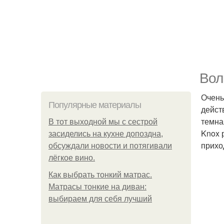
Вол
Очень
Популярные материалы
дейст
темна
В тот выходной мы с сестрой
Knox 
засиделись на кухне допоздна,
прихо
обсуждали новости и потягивали
лёгкое вино.
Как выбрать тонкий матрас.
Матрасы тонкие на диван:
выбираем для себя лучший