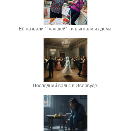
Её назвали "Гулящей" - и выгнали из дома.
Последний вальс в Эвервуде.