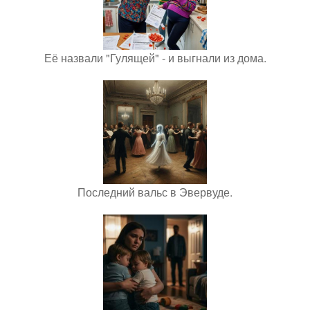
Её назвали "Гулящей" - и выгнали из дома.
Последний вальс в Эвервуде.