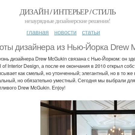
ДИЗАЙН / ИНТЕРЬЕР / СТИЛЬ
незаурядные дизайнерские решения!
главная
новости
статьи
оты дизайнера из Нью-Йорка Drew 
изнь дизайнера Drew McGukin связана с Нью-Йорком: он зд
 of Interior Design, а после ее окончания в 2010 открыл со
исывает как смелый, но утонченный; элегантный, но в то ж
альный, но обязательно уместный. Сегодня мы выбрали дл
тливого Drew McGukin. Enjoy!