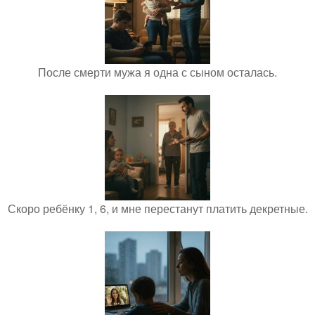
После смерти мужа я одна с сыном осталась.
Скоро ребёнку 1, 6, и мне перестанут платить декретные.