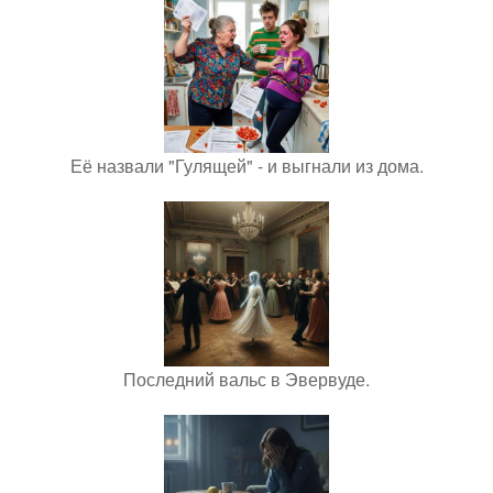
Её назвали "Гулящей" - и выгнали из дома.
Последний вальс в Эвервуде.