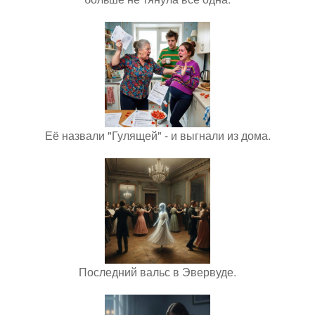
Её назвали "Гулящей" - и выгнали из дома.
Последний вальс в Эвервуде.