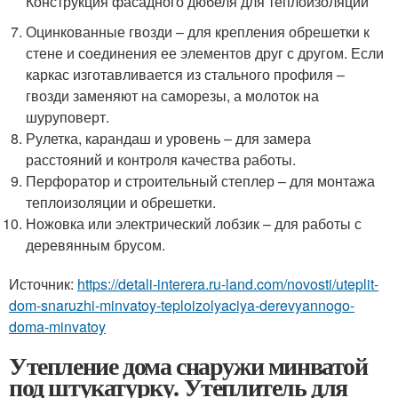
Конструкция фасадного дюбеля для теплоизоляции
Оцинкованные гвозди – для крепления обрешетки к
стене и соединения ее элементов друг с другом. Если
каркас изготавливается из стального профиля –
гвозди заменяют на саморезы, а молоток на
шуруповерт.
Рулетка, карандаш и уровень – для замера
расстояний и контроля качества работы.
Перфоратор и строительный степлер – для монтажа
теплоизоляции и обрешетки.
Ножовка или электрический лобзик – для работы с
деревянным брусом.
Источник:
https://detali-interera.ru-land.com/novosti/uteplit-
dom-snaruzhi-minvatoy-teploizolyaciya-derevyannogo-
doma-minvatoy
Утепление дома снаружи минватой
под штукатурку. Утеплитель для