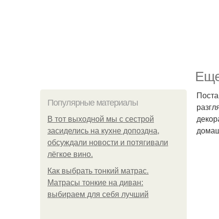
Еще
Поста
Популярные материалы
разгл
декор
В тот выходной мы с сестрой
домаш
засиделись на кухне допоздна,
обсуждали новости и потягивали
лёгкое вино.
Как выбрать тонкий матрас.
Матрасы тонкие на диван:
выбираем для себя лучший