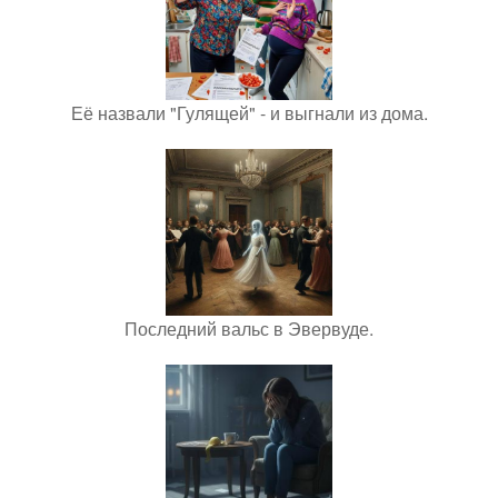
Её назвали "Гулящей" - и выгнали из дома.
Последний вальс в Эвервуде.