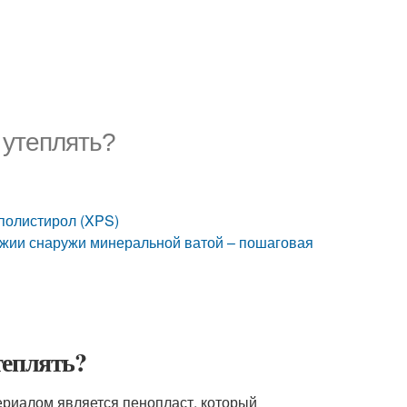
 утеплять?
полистирол (XPS)
джии снаружи минеральной ватой – пошаговая
теплять?
риалом является пенопласт, который