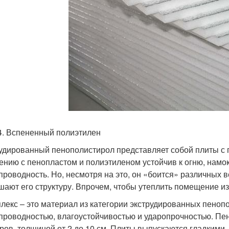
4. Вспененный полиэтилен
удированный пенополистирол представляет собой плиты с по
ению с пенопластом и полиэтиленом устойчив к огню, намо
проводность. Но, несмотря на это, он «боится» различных ве
шают его структуру. Впрочем, чтобы утеплить помещение из
лекс – это материал из категории экструдированных пено
проводностью, влагоустойчивостью и ударопрочностью. Пен
ров, толщиной от 2 до 10 см. Плиты выпускаются гладкими, 