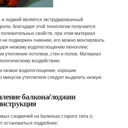
 и лоджий является экструдированный
рола, благодаря этой технологии получается
р положительных свойств, при этом материал
л не подвержен гниению, его можно монтировать
годаря низкому водопоглощению пеноплекс
и утеплении потолков, стен и полов. Материал
биологическому воздействию.
ак низкое водопоглощение, хорошие
з минусов утеплителя следует выделить низкую
пление балкона/лоджии
инструкция
вых сэндвичей на балконах старого типа (с
ет остановиться подробнее: