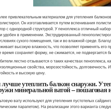
лее привлекательным материалом для утепления балконов
олистирол. Он изготавливается путем вспенивания полисти
тор с однородной структурой. У пеноплекса отличный набо
 и удобен в применении. Экструдированный пенополистиро
 условиях сухого помещения, так и во влажной среде. Бла
живает высокую влажность, что позволяет применять его пр
е время сохраняет форму, не сжимается, не подвергается 
бители лестно отзываются о таких качествах пеноплекса, к
изоляционные свойства, морозостойкость, долговечность. И
тойкость и высокую цену.
 лучше утеплить балкон снаружи. Уте
ружи минеральной ватой – пошаговая 
ьтовую вату используют для утепления пустотелых сайдинго
лическим парапетом). На реализации этого варианта следу