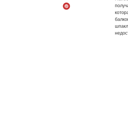
получ
котор
балко
шпакл
недос