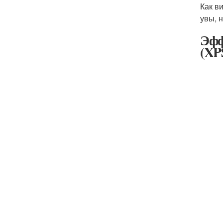
Как в
увы, 
Эфф
(XP