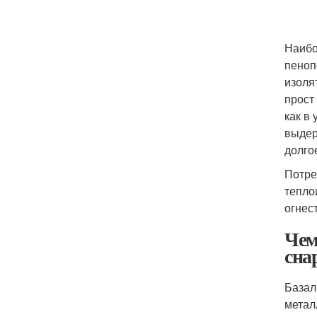
Наибо
пеноп
изоля
прост
как в
выдер
долго
Потре
тепло
огнес
Чем
сна
Базал
метал