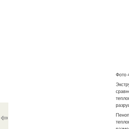
Фото 
Экстр
сравн
тепло
разру
⇦
Пеноп
тепло
разме