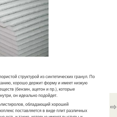
ристой структурой из синтетических гранул. По
канию, хорошо держит форму и имеет низкую
ществ (бензин, ацетон и пр.), которые
нутри, он идеально подойдет.
⇨
полистиролов, обладающий хорошей
оплекс поставляется в виде плит различных
но есть и такие, которые имеют выступы и