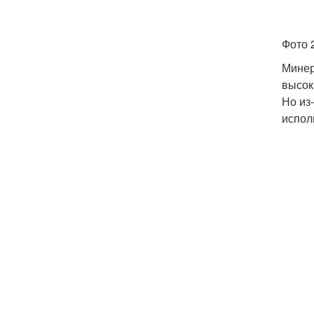
Фото 
Минер
высок
Но из
испол