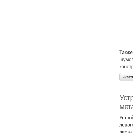
Также
шумоп
конст
читат
Уст
мет
Устро
левог
листа