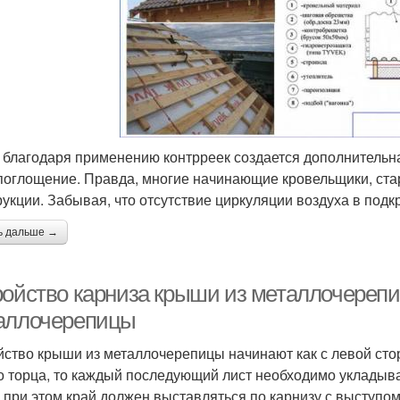
 благодаря применению контрреек создается дополнительн
оглощение. Правда, многие начинающие кровельщики, стар
рукции. Забывая, что отсутствие циркуляции воздуха в под
ь дальше →
ройство карниза крыши из металлочереп
аллочерепицы
йство крыши из металлочерепицы начинают как с левой стор
о торца, то каждый последующий лист необходимо укладыв
, при этом край должен выставляться по карнизу с выступом