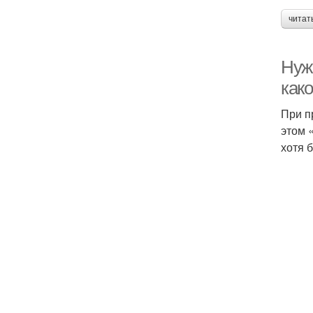
читат
Нуж
как
При п
этом 
хотя 