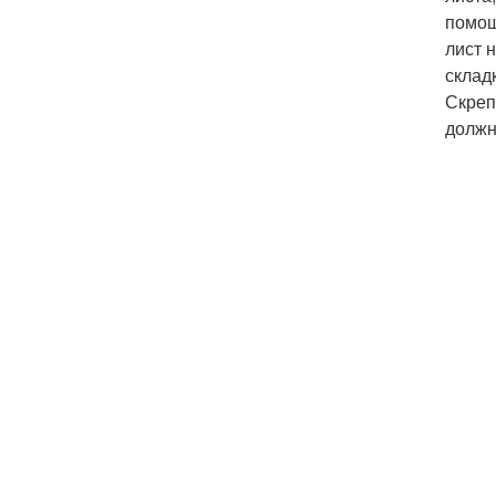
помощ
лист 
склад
Скреп
должн