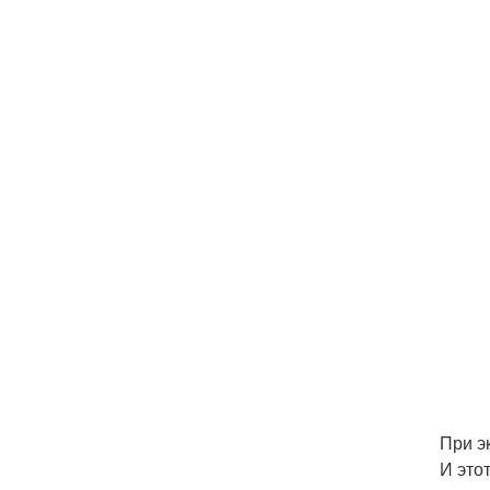
При э
И это