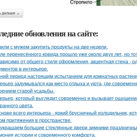
ь дальше →
ледние обновления на сайте:
или с мужем закупить продукты на две недели.
ле перенесённого ковида прошло уже около двух лет, но тот
ависимо от общего стиля оформления, акцентная стена - о
ументов в интерьере.
ний период настоящим испытанием для комнатных растени
ерьер задумывался как место отдыха и уюта, где современ
оением старой усадьбы.
ерьер, который выглядит современно и вызывает ощущение
ранного цвета.
снове всего интерьера - яркий брусничный холодильник, к
ом притяжения в пространстве.
украшаем большие стеклянные двери зимними праздничны
мония истории и современного комфорта.