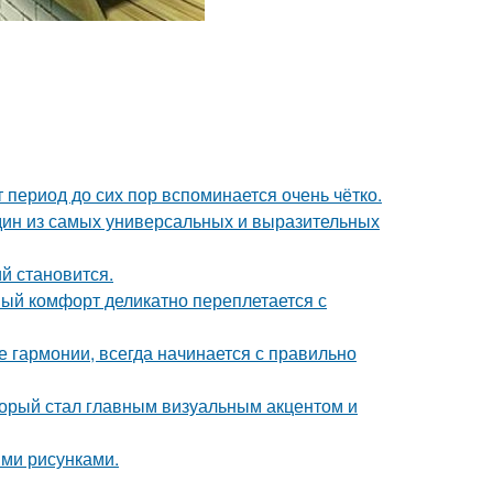
 период до сих пор вспоминается очень чётко.
дин из самых универсальных и выразительных
й становится.
ный комфорт деликатно переплетается с
 гармонии, всегда начинается с правильно
оторый стал главным визуальным акцентом и
ми рисунками.