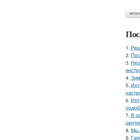
читат
Пос
1.
Реш
2.
Пос
3.
Нез
инстр
4.
Зим
5.
Инт
настр
6.
Инт
подоб
7.
В о
центр
8.
Мы 
9.
Гар