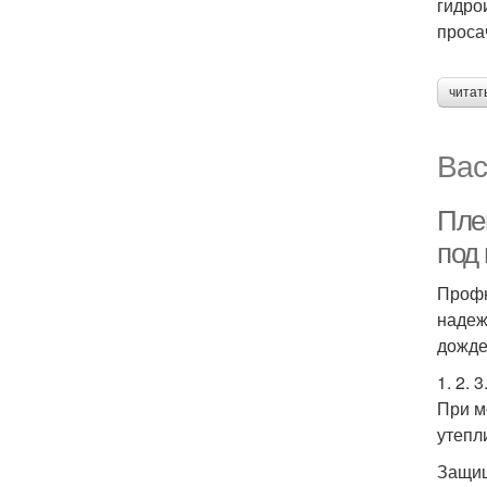
гидро
проса
читат
Вас
Пле
под
Профн
надеж
дожде
1. 2. 
При м
утепл
Защищ