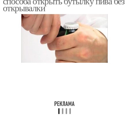
способа открыть бутылку пива без
открывалки