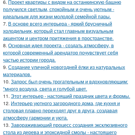
6.
Проект квартиры с видом на останкинскую башню
получился светлым, спокойным и очень уютным -
идеальным для жизни молодой семейной пары.
7.
В основе всего интерьера - яркий брусничный
холодильник, который стал главным визуальным
акцентом и центром притяжения в пространстве.
8.
Основная идея проекта - создать атмосферу, в
которой современный арендатор почувствует себя
частью истории города.
9.
Создание уличной новогодней ёлки из натуральных
материалов.
10.
Запрос был очень трогательным и вдохновляющим:
"много воздуха, света и голубой цвет.
11.
Этот интерьер - настоящий праздник цвета и формы.
12.
Интерьер уютного загородного дома, где кухня и
столовая плавно переходят друг в друга, создавая
атмосферу гармонии и уюта.
13.
Завораживающий процесс создания эксклюзивного
стола из дерева и эпоксидной смолы - настоящего