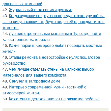
для разных компаний
42.
Журнальный стол своими руками.
43.
Когда художник виртуозно передаёт текстуру шёлка
… но рисует кошку так, будто видел её однажды - и то в
темноте.
44.
Лучшие строительные магазины в Туле: где найти
качественные материалы
45.
Какие парки в Кемерово любят посещать местные
жители
46.
Этапы ремонта в новостройке с нуля: пошаговое
руководство
47.
Чем лучше отделать стены на балконе: выбор
материалов для вашего комфорта
48.
Санузел в загородном доме.
49.
Интерьер современной кухни - гостиной с
атмосферой кантри.
50.
Как стены в детской влияют на развитие ребенка