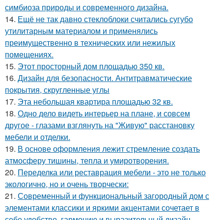
симбиоза природы и современного дизайна.
14.
Ещё не так давно стеклоблоки считались сугубо
утилитарным материалом и применялись
преимущественно в технических или нежилых
помещениях.
15.
Этот просторный дом площадью 350 кв.
16.
Дизайн для безопасности. Антитравматические
покрытия, скругленные углы
17.
Эта небольшая квартира площадью 32 кв.
18.
Одно дело видеть интерьер на плане, и совсем
другое - глазами взглянуть на "Живую" расстановку
мебели и отделки.
19.
В основе оформления лежит стремление создать
атмосферу тишины, тепла и умиротворения.
20.
Переделка или реставрация мебели - это не только
экологично, но и очень творчески:
21.
Современный и функциональный загородный дом с
элементами классики и яркими акцентами сочетает в
себе удобство, гармонию и выразительный дизайн.