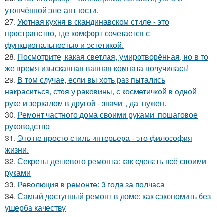
утончённой элегантности.
27.
Уютная кухня в скандинавском стиле - это
пространство, где комфорт сочетается с
функциональностью и эстетикой.
28.
Посмотрите, какая светлая, умиротворённая, но в то
же время изысканная ванная комната получилась!
29.
В том случае, если вы хоть раз пытались
накраситься, стоя у раковины, с косметичкой в одной
руке и зеркалом в другой - значит, да, нужен.
30.
Ремонт частного дома своими руками: пошаговое
руководство
31.
Это не просто стиль интерьера - это философия
жизни.
32.
Секреты дешевого ремонта: как сделать всё своими
руками
33.
Революция в ремонте: 3 года за полчаса
34.
Самый доступный ремонт в доме: как сэкономить без
ущерба качеству