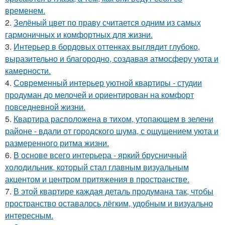
временем.
2.
Зелёный цвет по праву считается одним из самых
гармоничных и комфортных для жизни.
3.
Интерьер в бордовых оттенках выглядит глубоко,
выразительно и благородно, создавая атмосферу уюта и
камерности.
4.
Современный интерьер уютной квартиры - студии
продуман до мелочей и ориентирован на комфорт
повседневной жизни.
5.
Квартира расположена в тихом, утопающем в зелени
районе - вдали от городского шума, с ощущением уюта и
размеренного ритма жизни.
6.
В основе всего интерьера - яркий брусничный
холодильник, который стал главным визуальным
акцентом и центром притяжения в пространстве.
7.
В этой квартире каждая деталь продумана так, чтобы
пространство оставалось лёгким, удобным и визуально
интересным.