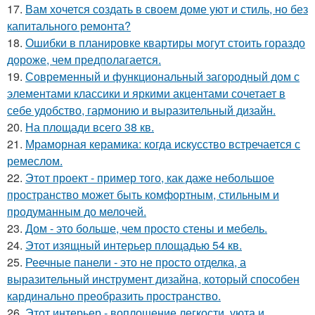
17.
Вам хочется создать в своем доме уют и стиль, но без
капитального ремонта?
18.
Ошибки в планировке квартиры могут стоить гораздо
дороже, чем предполагается.
19.
Современный и функциональный загородный дом с
элементами классики и яркими акцентами сочетает в
себе удобство, гармонию и выразительный дизайн.
20.
На площади всего 38 кв.
21.
Мраморная керамика: когда искусство встречается с
ремеслом.
22.
Этот проект - пример того, как даже небольшое
пространство может быть комфортным, стильным и
продуманным до мелочей.
23.
Дом - это больше, чем просто стены и мебель.
24.
Этот изящный интерьер площадью 54 кв.
25.
Реечные панели - это не просто отделка, а
выразительный инструмент дизайна, который способен
кардинально преобразить пространство.
26.
Этот интерьер - воплощение легкости, уюта и