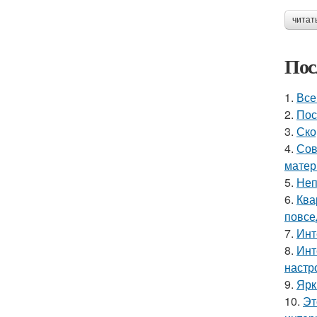
читат
Пос
1.
Все
2.
Пос
3.
Ско
4.
Сов
матер
5.
Неп
6.
Ква
повсе
7.
Инт
8.
Инт
настр
9.
Ярк
10.
Эт