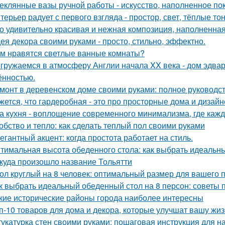
еклянные вазы ручной работы - искусство, наполненное по
терьер радует с первого взгляда - простор, свет, тёплые т
о удивительно красивая и нежная композиция, наполненная
ея декора своими руками - просто, стильно, эффектно.
м нравятся светлые ванные комнаты?
гружаемся в атмосферу Англии начала XX века - дом эдва
ённостью.
монт в деревенском доме своими руками: полное руководс
жется, что гардеробная - это про просторные дома и дизай
а кухня - воплощение современного минимализма, где каж
обство и тепло: как сделать теплый пол своими руками
егантный акцент: когда простота работает на стиль.
тимальная высота обеденного стола: как выбрать идеальн
куда произошло название Тольятти
ол круглый на 8 человек: оптимальный размер для вашего 
к выбрать идеальный обеденный стол на 8 персон: советы 
кие исторические районы города наиболее интересны
п-10 товаров для дома и декора, которые улучшат вашу жиз
укатурка стен своими руками: пошаговая инструкция для 