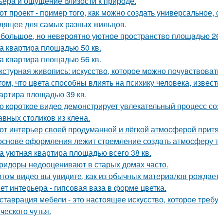
ьера и ощущение близости к природе.
от проект - пример того, как можно создать универсальное,
дящее для самых разных жильцов.
большое, но невероятно уютное пространство площадью 26
а квартира площадью 50 кв.
а квартира площадью 56 кв.
кстурная живопись: искусство, которое можно почувствоват
том, что цвета способны влиять на психику человека, извест
артира площадью 39 кв.
о короткое видео демонстрирует увлекательный процесс со
авных столиков из клена.
от интерьер своей продуманной и лёгкой атмосферой притя
основе оформления лежит стремление создать атмосферу т
а уютная квартира площадью всего 38 кв.
ридоры недооценивают в старых домах часто.
этом видео вы увидите, как из обычных материалов рожда
ет интерьера - гипсовая ваза в форме цветка.
ставрация мебели - это настоящее искусство, которое требуе
ческого чутья.