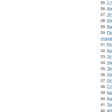
25.
Ст
26.
Ин
27.
Эт
28.
Ид
29.
Ва
30.
По
утонч
31.
Ре
32.
Ка
33.
Эт
34.
Уд
35.
Эл
36.
Оп
37.
От
38.
Ст
39.
Ка
40.
Ка
41.
То
42.
Шт