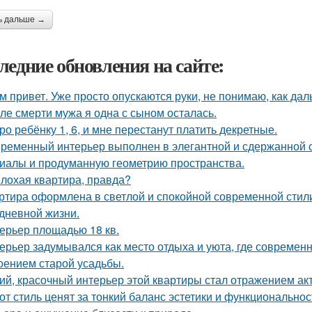
ь дальше →
ледние обновления на сайте:
м привет. Уже просто опускаются руки, не понимаю, как дал
ле смерти мужа я одна с сыном осталась.
ро ребёнку 1, 6, и мне перестанут платить декретные.
ременный интерьер выполнен в элегантной и сдержанной с
иалы и продуманную геометрию пространства.
лохая квартира, правда?
ртира оформлена в светлой и спокойной современной стил
дневной жизни.
ерьер площадью 18 кв.
ерьер задумывался как место отдыха и уюта, где современ
оением старой усадьбы.
ий, красочный интерьер этой квартиры стал отражением ак
от стиль ценят за тонкий баланс эстетики и функциональнос