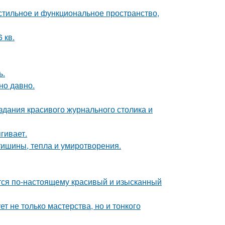
 стильное и функциональное пространство,
 кв.
ь.
но давно.
здания красивого журнального столика и
гивает.
ишины, тепла и умиротворения.
ется по-настоящему красивый и изысканный
т не только мастерства, но и тонкого