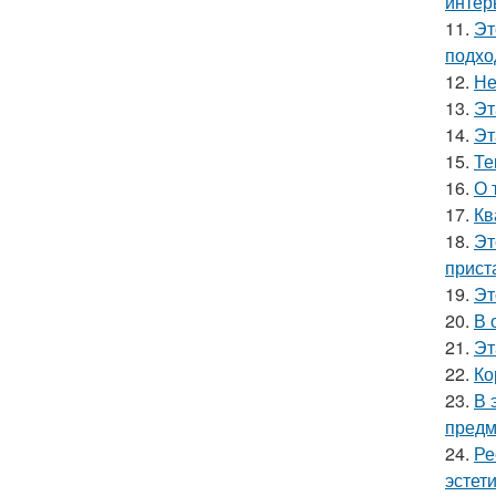
интер
11.
Эт
подхо
12.
Не
13.
Эт
14.
Эт
15.
Те
16.
О 
17.
Кв
18.
Эт
прист
19.
Эт
20.
В 
21.
Эт
22.
Ко
23.
В 
предм
24.
Ре
эстети