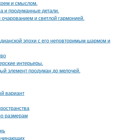
коем и смыслом.
она и продуманные детали.
 очарованием и светлой гармонией.
рдианской эпохи с его неповторимым шармом и
тво
нерские интерьеры.
дый элемент продуман до мелочей.
ый вариант
пространства
по размерам
нь
начинающих