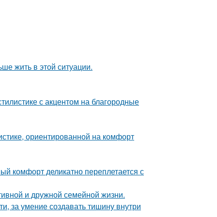
ьше жить в этой ситуации.
тилистике с акцентом на благородные
истике, ориентированной на комфорт
ный комфорт деликатно переплетается с
тивной и дружной семейной жизни.
ти, за умение создавать тишину внутри