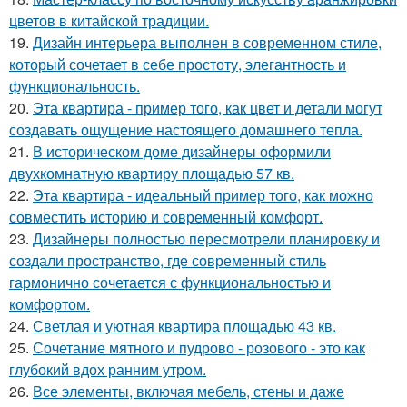
цветов в китайской традиции.
19.
Дизайн интерьера выполнен в современном стиле,
который сочетает в себе простоту, элегантность и
функциональность.
20.
Эта квартира - пример того, как цвет и детали могут
создавать ощущение настоящего домашнего тепла.
21.
В историческом доме дизайнеры оформили
двухкомнатную квартиру площадью 57 кв.
22.
Эта квартира - идеальный пример того, как можно
совместить историю и современный комфорт.
23.
Дизайнеры полностью пересмотрели планировку и
создали пространство, где современный стиль
гармонично сочетается с функциональностью и
комфортом.
24.
Светлая и уютная квартира площадью 43 кв.
25.
Сочетание мятного и пудрово - розового - это как
глубокий вдох ранним утром.
26.
Все элементы, включая мебель, стены и даже