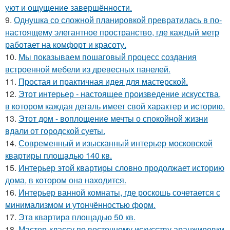
уют и ощущение завершённости.
9.
Однушка со сложной планировкой превратилась в по-
настоящему элегантное пространство, где каждый метр
работает на комфорт и красоту.
10.
Мы показываем пошаговый процесс создания
встроенной мебели из древесных панелей.
11.
Простая и практичная идея для мастерской.
12.
Этот интерьер - настоящее произведение искусства,
в котором каждая деталь имеет свой характер и историю.
13.
Этот дом - воплощение мечты о спокойной жизни
вдали от городской суеты.
14.
Современный и изысканный интерьер московской
квартиры площадью 140 кв.
15.
Интерьер этой квартиры словно продолжает историю
дома, в котором она находится.
16.
Интерьер ванной комнаты, где роскошь сочетается с
минимализмом и утончённостью форм.
17.
Эта квартира площадью 50 кв.
18.
Мастер-классу по восточному искусству аранжировки