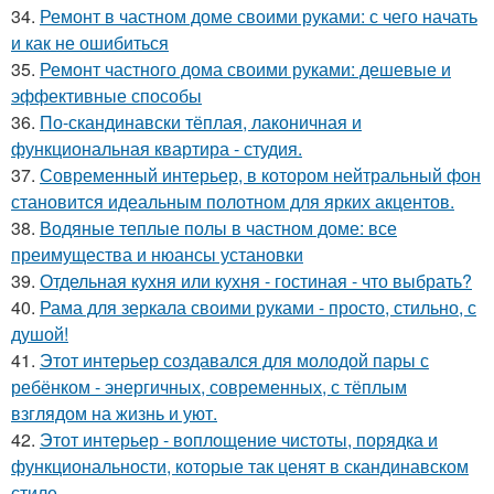
34.
Ремонт в частном доме своими руками: с чего начать
и как не ошибиться
35.
Ремонт частного дома своими руками: дешевые и
эффективные способы
36.
По-скандинавски тёплая, лаконичная и
функциональная квартира - студия.
37.
Современный интерьер, в котором нейтральный фон
становится идеальным полотном для ярких акцентов.
38.
Водяные теплые полы в частном доме: все
преимущества и нюансы установки
39.
Отдельная кухня или кухня - гостиная - что выбрать?
40.
Рама для зеркала своими руками - просто, стильно, с
душой!
41.
Этот интерьер создавался для молодой пары с
ребёнком - энергичных, современных, с тёплым
взглядом на жизнь и уют.
42.
Этот интерьер - воплощение чистоты, порядка и
функциональности, которые так ценят в скандинавском
стиле.