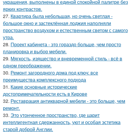
украшения, выполнены в единой спокойной палитре без
ярких контрастов.
27.
Квартира была небольшая, но очень светлая -
большое окно и застеклённая лоджия наполняли
пространство воздухом и естественным светом с самого
утра.
28.
Проект кабинета - это гораздо больше, чем просто
планировка и выбор мебели.
29.
Мягкость, изящество и вневременной стиль - всё в
одном преображении.
30.
Ремонт загородного дома под ключ: все
преимущества комплексного подхода
31.
Какие основные исторические
достопримечательности есть в Кирове
32.
Реставрация антикварной мебели - это больше, чем
ремонт.
33.
Это утонченное пространство, где царит
интеллигентная сдержанность, уют и особая эстетика
старой доброй Англии.