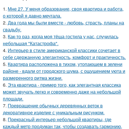
1.
Мне 27. У меня образование, своя квартира и работа,
о которой я давно мечтала.
2.
Два года мы были вместе - любовь, страсть, планы на
свадьбу.
3.
Как-то раз, когда моя тёща гостила у нас, случилась
небольшая "Катастрофа".
4.
Интерьер в стиле американской классики сочетает в
себе сдержанную элегантность, комфорт и практичность.
5.
Квартира расположена в тихом, утопающем в зелени
районе - вдали от городского шума, с ощущением уюта и
размеренного ритма жизни.
6.
Эта квартира - пример того, как элегантная классика
может звучать легко и современно даже на небольшой
площади.
7.
Превращение обычных деревянных веток в
декоративное изделие с уникальным рисунком.
8.
Прекрасный интерьер небольшой квартиры, где
каждый метр продуман так, чтобы создавать гармонию,