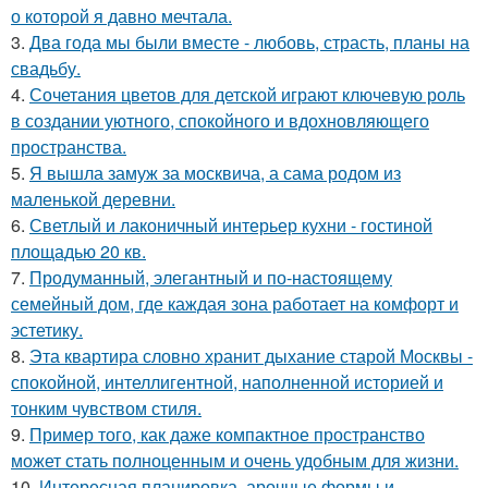
о которой я давно мечтала.
3.
Два года мы были вместе - любовь, страсть, планы на
свадьбу.
4.
Сочетания цветов для детской играют ключевую роль
в создании уютного, спокойного и вдохновляющего
пространства.
5.
Я вышла замуж за москвича, а сама родом из
маленькой деревни.
6.
Светлый и лаконичный интерьер кухни - гостиной
площадью 20 кв.
7.
Продуманный, элегантный и по-настоящему
семейный дом, где каждая зона работает на комфорт и
эстетику.
8.
Эта квартира словно хранит дыхание старой Москвы -
спокойной, интеллигентной, наполненной историей и
тонким чувством стиля.
9.
Пример того, как даже компактное пространство
может стать полноценным и очень удобным для жизни.
10.
Интересная планировка, арочные формы и