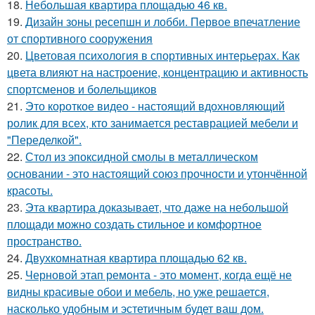
18.
Небольшая квартира площадью 46 кв.
19.
Дизайн зоны ресепшн и лобби. Первое впечатление
от спортивного сооружения
20.
Цветовая психология в спортивных интерьерах. Как
цвета влияют на настроение, концентрацию и активность
спортсменов и болельщиков
21.
Это короткое видео - настоящий вдохновляющий
ролик для всех, кто занимается реставрацией мебели и
"Переделкой".
22.
Стол из эпоксидной смолы в металлическом
основании - это настоящий союз прочности и утончённой
красоты.
23.
Эта квартира доказывает, что даже на небольшой
площади можно создать стильное и комфортное
пространство.
24.
Двухкомнатная квартира площадью 62 кв.
25.
Черновой этап ремонта - это момент, когда ещё не
видны красивые обои и мебель, но уже решается,
насколько удобным и эстетичным будет ваш дом.