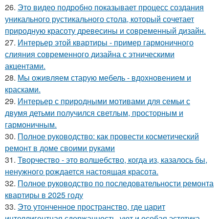
26.
Это видео подробно показывает процесс создания
уникального рустикального стола, который сочетает
природную красоту древесины и современный дизайн.
27.
Интерьер этой квартиры - пример гармоничного
слияния современного дизайна с этническими
акцентами.
28.
Мы оживляем старую мебель - вдохновением и
красками.
29.
Интерьер с природными мотивами для семьи с
двумя детьми получился светлым, просторным и
гармоничным.
30.
Полное руководство: как провести косметический
ремонт в доме своими руками
31.
Творчество - это волшебство, когда из, казалось бы,
ненужного рождается настоящая красота.
32.
Полное руководство по последовательности ремонта
квартиры в 2025 году
33.
Это утонченное пространство, где царит
интеллигентная сдержанность, уют и особая эстетика