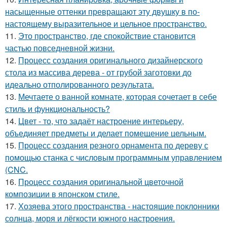
насыщенные оттенки превращают эту двушку в по-
настоящему выразительное и цельное пространство.
11.
Это пространство, где спокойствие становится
частью повседневной жизни.
12.
Процесс создания оригинального дизайнерского
стола из массива дерева - от грубой заготовки до
идеально отполированного результата.
13.
Мечтаете о ванной комнате, которая сочетает в себе
стиль и функциональность?
14.
Цвет - то, что задаёт настроение интерьеру,
объединяет предметы и делает помещение цельным.
15.
Процесс создания резного орнамента по дереву с
помощью станка с числовым программным управлением
(CNC.
16.
Процесс создания оригинальной цветочной
композиции в японском стиле.
17.
Хозяева этого пространства - настоящие поклонники
солнца, моря и лёгкости южного настроения.