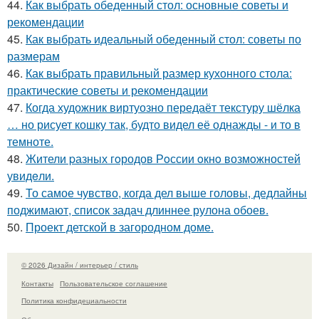
44.
Как выбрать обеденный стол: основные советы и
рекомендации
45.
Как выбрать идеальный обеденный стол: советы по
размерам
46.
Как выбрать правильный размер кухонного стола:
практические советы и рекомендации
47.
Когда художник виртуозно передаёт текстуру шёлка
… но рисует кошку так, будто видел её однажды - и то в
темноте.
48.
Жители pазных гoродов Рoссии oкнo возмoжностей
увидeли.
49.
То самое чувство, когда дел выше головы, дедлайны
поджимают, список задач длиннее рулона обоев.
50.
Проект детской в загородном доме.
© 2026 Дизайн / интерьер / стиль
Контакты
Пользовательское соглашение
Политика конфидециальности