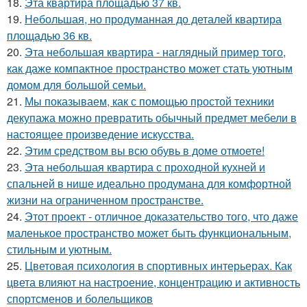
18.
Эта квартира площадью 37 кв.
19.
Небольшая, но продуманная до деталей квартира
площадью 36 кв.
20.
Эта небольшая квартира - наглядный пример того,
как даже компактное пространство может стать уютным
домом для большой семьи.
21.
Мы показываем, как с помощью простой техники
декупажа можно превратить обычный предмет мебели в
настоящее произведение искусства.
22.
Этим средством вы всю обувь в доме отмоете!
23.
Эта небольшая квартира с проходной кухней и
спальней в нише идеально продумана для комфортной
жизни на ограниченном пространстве.
24.
Этот проект - отличное доказательство того, что даже
маленькое пространство может быть функциональным,
стильным и уютным.
25.
Цветовая психология в спортивных интерьерах. Как
цвета влияют на настроение, концентрацию и активность
спортсменов и болельщиков