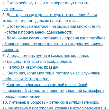
2.
Скоро ребёнку 1, 6, и мне перестанут платить
декретные.
3.
Два года назад я ушла от мужа - отношения были
тяжёлые, терпеть дальше просто не могла.
4.
Этот интерьер построен на ощущении спокойствия,
чистоты и продуманной сдержанности.
5.
Лаконичная кухня - гостиная выстроена как спокойное,
сбалансированное пространство, в котором нет ничего
лишнего.
6.
Иногда помощь нужна в самых неожиданных
ситуациях - и спасатели всегда рядом.
7.
Неплохая квартира, правда?
8.
Как-то раз, когда моя тёща гостила у нас, случилась
небольшая "Катастрофа".
9.
Квартира оформлена в светлой и спокойной
современной стилистике, ориентированной на комфорт
повседневной жизни.
10.
Интерьер в бордовых оттенках выглядит глубоко,
выразительно и благородно, создавая атмосферу уюта и