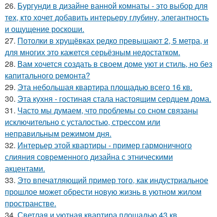
26.
Бургунди в дизайне ванной комнаты - это выбор для
тех, кто хочет добавить интерьеру глубину, элегантность
и ощущение роскоши.
27.
Потолки в хрущёвках редко превышают 2, 5 метра, и
для многих это кажется серьёзным недостатком.
28.
Вам хочется создать в своем доме уют и стиль, но без
капитального ремонта?
29.
Эта небольшая квартира площадью всего 16 кв.
30.
Эта кухня - гостиная стала настоящим сердцем дома.
31.
Часто мы думаем, что проблемы со сном связаны
исключительно с усталостью, стрессом или
неправильным режимом дня.
32.
Интерьер этой квартиры - пример гармоничного
слияния современного дизайна с этническими
акцентами.
33.
Это впечатляющий пример того, как индустриальное
прошлое может обрести новую жизнь в уютном жилом
пространстве.
34.
Светлая и уютная квартира площадью 43 кв.