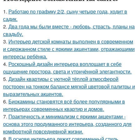
1.
Работаю по графику 2/2, сыну четыре года, ходит в
садик.
2.
Два года мы были вместе - любовь, страсть, планы на
свадьбу.
3.
Интерьер детской комнаты выполнен в современном
и сдержанном стиле с яркими акцентами, отражающими
интересы ребёнка.
4.
Роскошный дизайн интерьера воплощает в себе
ощущение простора, света и утончённой элегантности.
5.
Дизайн квартиры с уютной тёплой атмосферой
построен на тонком балансе мягкой цветовой палитры и
выразительных акцентов.
6.
Биокамины становятся всё более популярными в
интерьерах современных квартир и домов.
7.
Практичность и минимализм с яркими акцентами -
основа этого продуманного интерьера, созданного для
комфортной повседневной жизни.
8.
В основе интерьера лежит современный стиль,