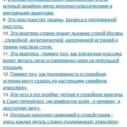
который дизайнер мягко дополнил классическими и
винтажными акцентами.
9.
Это пространство тишины, баланса и продуманной
простоты.
10.
Эта квартира словно хранит дыхание старой Москвы
- спокойной, интеллигентной, наполненной историей и
тонким чувством стиля.
11.
Эта квартира - пример того, как элегантная классика
может звучать легко и современно даже на небольшой
площади.
12.
Пример того, как продуманность и спокойная
эстетика могут создать по-настоящему семейную
атмосферу.
13.
Для кота и его хозяйки: уютная и спокойная квартира
в Санкт-петербурге, где комфортно всем - и человеку, и
хвостатому другу.
14.
Интерьер наполнен гармонией и спокойствием -
здесь каждая деталь словно поддерживает атмосферу