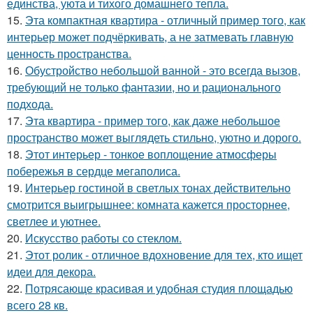
единства, уюта и тихого домашнего тепла.
15.
Эта компактная квартира - отличный пример того, как
интерьер может подчёркивать, а не затмевать главную
ценность пространства.
16.
Обустройство небольшой ванной - это всегда вызов,
требующий не только фантазии, но и рационального
подхода.
17.
Эта квартира - пример того, как даже небольшое
пространство может выглядеть стильно, уютно и дорого.
18.
Этот интерьер - тонкое воплощение атмосферы
побережья в сердце мегаполиса.
19.
Интерьер гостиной в светлых тонах действительно
смотрится выигрышнее: комната кажется просторнее,
светлее и уютнее.
20.
Искусство работы со стеклом.
21.
Этот ролик - отличное вдохновение для тех, кто ищет
идеи для декора.
22.
Потрясающе красивая и удобная студия площадью
всего 28 кв.