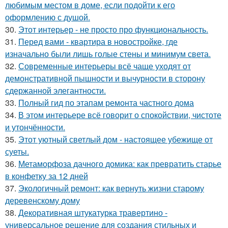
любимым местом в доме, если подойти к его
оформлению с душой.
30.
Этот интерьер - не просто про функциональность.
31.
Перед вами - квартира в новостройке, где
изначально были лишь голые стены и минимум света.
32.
Современные интерьеры всё чаще уходят от
демонстративной пышности и вычурности в сторону
сдержанной элегантности.
33.
Полный гид по этапам ремонта частного дома
34.
В этом интерьере всё говорит о спокойствии, чистоте
и утончённости.
35.
Этот уютный светлый дом - настоящее убежище от
суеты.
36.
Метаморфоза дачного домика: как превратить старье
в конфетку за 12 дней
37.
Экологичный ремонт: как вернуть жизни старому
деревенскому дому
38.
Декоративная штукатурка травертино -
универсальное решение для создания стильных и