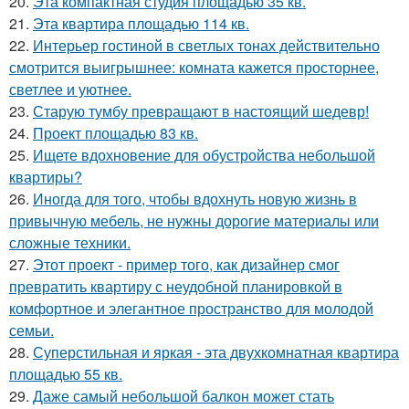
20.
Эта компактная студия площадью 35 кв.
21.
Эта квартира площадью 114 кв.
22.
Интерьер гостиной в светлых тонах действительно
смотрится выигрышнее: комната кажется просторнее,
светлее и уютнее.
23.
Старую тумбу превращают в настоящий шедевр!
24.
Проект площадью 83 кв.
25.
Ищете вдохновение для обустройства небольшой
квартиры?
26.
Иногда для того, чтобы вдохнуть новую жизнь в
привычную мебель, не нужны дорогие материалы или
сложные техники.
27.
Этот проект - пример того, как дизайнер смог
превратить квартиру с неудобной планировкой в
комфортное и элегантное пространство для молодой
семьи.
28.
Суперстильная и яркая - эта двухкомнатная квартира
площадью 55 кв.
29.
Даже самый небольшой балкон может стать