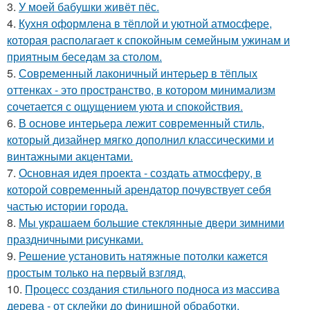
3.
У моей бабушки живёт пёс.
4.
Кухня оформлена в тёплой и уютной атмосфере,
которая располагает к спокойным семейным ужинам и
приятным беседам за столом.
5.
Современный лаконичный интерьер в тёплых
оттенках - это пространство, в котором минимализм
сочетается с ощущением уюта и спокойствия.
6.
В основе интерьера лежит современный стиль,
который дизайнер мягко дополнил классическими и
винтажными акцентами.
7.
Основная идея проекта - создать атмосферу, в
которой современный арендатор почувствует себя
частью истории города.
8.
Мы украшаем большие стеклянные двери зимними
праздничными рисунками.
9.
Решение установить натяжные потолки кажется
простым только на первый взгляд.
10.
Процесс создания стильного подноса из массива
дерева - от склейки до финишной обработки.