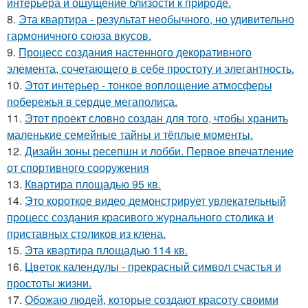
интерьера и ощущение близости к природе.
8.
Эта квартира - результат необычного, но удивительно
гармоничного союза вкусов.
9.
Процесс создания настенного декоративного
элемента, сочетающего в себе простоту и элегантность.
10.
Этот интерьер - тонкое воплощение атмосферы
побережья в сердце мегаполиса.
11.
Этот проект словно создан для того, чтобы хранить
маленькие семейные тайны и тёплые моменты.
12.
Дизайн зоны ресепшн и лобби. Первое впечатление
от спортивного сооружения
13.
Квартира площадью 95 кв.
14.
Это короткое видео демонстрирует увлекательный
процесс создания красивого журнального столика и
приставных столиков из клена.
15.
Эта квартира площадью 114 кв.
16.
Цветок календулы - прекрасный символ счастья и
простоты жизни.
17.
Обожаю людей, которые создают красоту своими