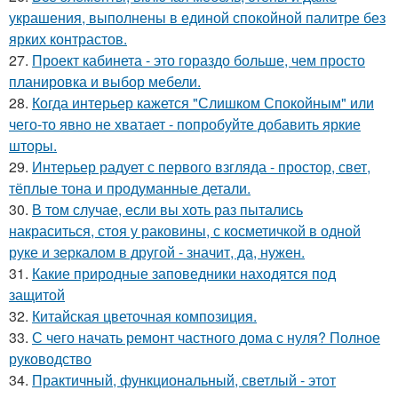
украшения, выполнены в единой спокойной палитре без
ярких контрастов.
27.
Проект кабинета - это гораздо больше, чем просто
планировка и выбор мебели.
28.
Когда интерьер кажется "Слишком Спокойным" или
чего-то явно не хватает - попробуйте добавить яркие
шторы.
29.
Интерьер радует с первого взгляда - простор, свет,
тёплые тона и продуманные детали.
30.
В том случае, если вы хоть раз пытались
накраситься, стоя у раковины, с косметичкой в одной
руке и зеркалом в другой - значит, да, нужен.
31.
Какие природные заповедники находятся под
защитой
32.
Китайская цветочная композиция.
33.
С чего начать ремонт частного дома с нуля? Полное
руководство
34.
Практичный, функциональный, светлый - этот