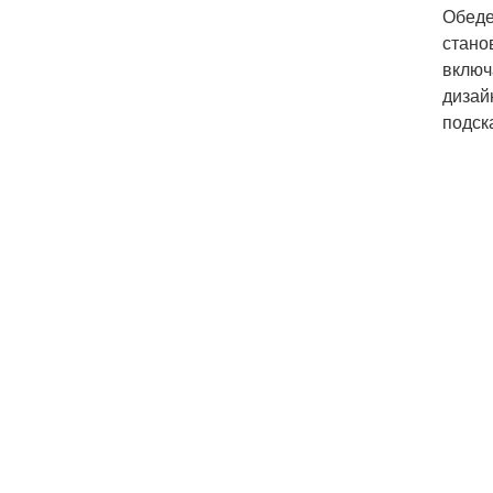
Обеде
стано
включ
дизай
подск