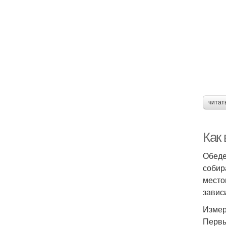
читат
Как
Обеде
собир
место
завис
Измер
Первы