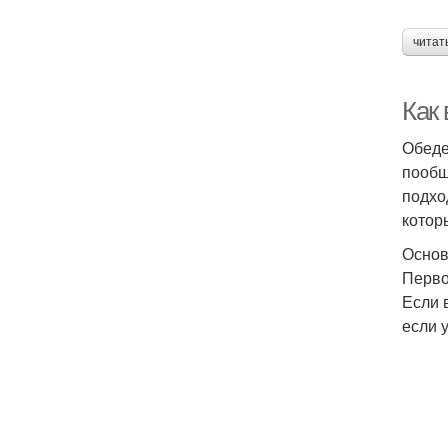
читат
Как
Обеде
пообщ
подхо
котор
Основ
Перво
Если 
если 