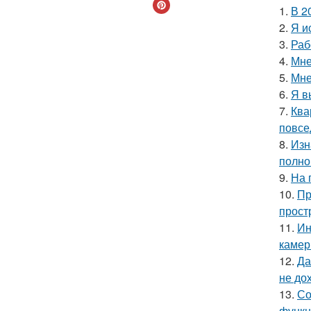
1.
В 2
2.
Я и
3.
Раб
4.
Мне
5.
Мне
6.
Я в
7.
Ква
повсе
8.
Изн
полно
9.
На 
10.
Пр
прост
11.
Ин
камер
12.
Да
не до
13.
Со
функц