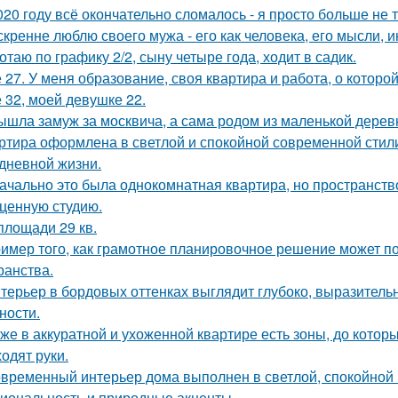
020 году всё окончательно сломалось - я просто больше не 
скренне люблю своего мужа - его как человека, его мысли, 
отаю по графику 2/2, сыну четыре года, ходит в садик.
 27. У меня образование, своя квартира и работа, о которой
 32, моей девушке 22.
ышла замуж за москвича, а сама родом из маленькой дерев
ртира оформлена в светлой и спокойной современной стил
дневной жизни.
ачально это была однокомнатная квартира, но пространств
ценную студию.
площади 29 кв.
имер того, как грамотное планировочное решение может п
ранства.
терьер в бордовых оттенках выглядит глубоко, выразитель
ности.
же в аккуратной и ухоженной квартире есть зоны, до которы
ходят руки.
временный интерьер дома выполнен в светлой, спокойной 
иональность и природные акценты.