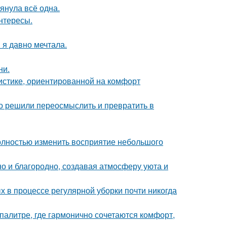
тянула всё одна.
интересы.
 я давно мечтала.
ни.
истике, ориентированной на комфорт
о решили переосмыслить и превратить в
олностью изменить восприятие небольшого
но и благородно, создавая атмосферу уюта и
х в процессе регулярной уборки почти никогда
палитре, где гармонично сочетаются комфорт,