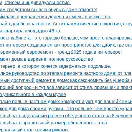
м, стилем и индивидуальностью.
им средством вы всю обувь в доме отмоете!
ймлапс превращения дерева и смолы в искусство.
зайн для безопасности. Антитравматические покрытия, скр
а квартира площадью 48 кв.
оект кабинета - это гораздо больше, чем просто планировк
от интерьер создавался как пространство для двоих, где ва
временный евроремонт - тренд 2025 года в интерьере!
монт дома в деревне: полное руководство
терьер, в котором хочется задержаться подольше.
лное руководство по этапам ремонта частного дома: от пл
мый доступный ремонт в доме: как сэкономить без ущерба 
роший вопрос - и тут всё зависит от стиля, привычек и прак
о уникального в каждом музее
плые полы в частном доме: комфорт и уют для вашей семь
кор для дома своими руками - это больше, чем просто укра
к выбрать идеальный размер обеденного стола на 8 челове
к выбрать правильный размер обеденного стола
рнальный стол своими руками.