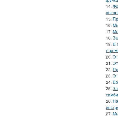
14.
Фо
воспо
15.
Пр
16.
Мы
17.
Мы
18.
За
19.
В 
стрем
20.
Эт
21.
Эт
22.
Пр
23.
Эт
24.
Во
25.
За
симби
26.
На
инстр
27.
Мы