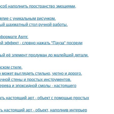
пособ наполнить пространство эмоциями,
елие с уникальным рисунком.
ый шахматный стол ручной работы.
 формате Asmr.
ый эффект - словно нажать "Пауза" посреди
дый её элемент продуман до малейшей детали.
ском стиле.
 может выглядеть стильно, уютно и дорого.
ычной стены и простых инструментов.
ерева и эпоксидной смолы - настоящего
ать настоящий арт - объект с помощью простых
ь настоящий арт - объект, наполнив интерьер