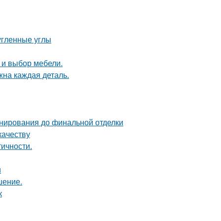
угленные углы
а и выбор мебели.
жна каждая деталь.
анирования до финальной отделки
качеству
тичности.
и
шение.
к