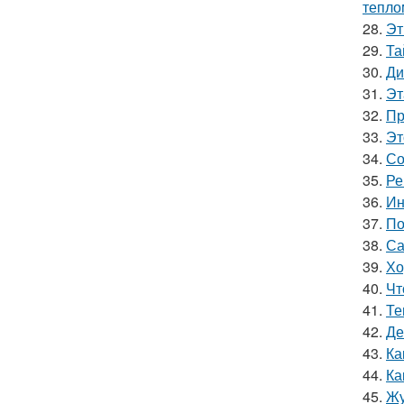
тепло
28.
Эт
29.
Та
30.
Ди
31.
Эт
32.
Пр
33.
Эт
34.
Со
35.
Ре
36.
Ин
37.
По
38.
Са
39.
Хо
40.
Чт
41.
Те
42.
Де
43.
Ка
44.
Ка
45.
Жу