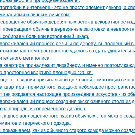
тографии в интерьере - это не просто элемент декора, а с
минаниями и личным смыслом.
евращение обычных деревянных веток в декоративное изд
 превращаем обычные деревянные заготовки в невероятн
 собираем большой встроенный шкаф.
вораживающий процесс резьбы по дереву, выполненный в
этом компактном пространстве удалось создать удивительн
ительного мегаполиса.
а квартира принадлежит дизайнеру, и именно поэтому каж
а просторная квартира площадью 120 кв.
оцесс создания оригинальной цветочной композиции в япон
а квартира - пример того, как даже небольшое пространство
т так рождается настоящее произведение искусства - из об
вораживающий процесс создания эксклюзивного стола из д
оза природы и современного дизайна.
глядное воплощение того, как из обычных стен можно созд
ументов и творческого подхода.
 показываем, как из обычного старого комода можно создат