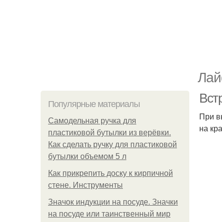
Лай
Вст
Популярные материалы
При в
Самодельная ручка для
на кра
пластиковой бутылки из верёвки.
Как сделать ручку для пластиковой
бутылки объемом 5 л
Как прикрепить доску к кирпичной
стене. Инструменты
Значок индукции на посуде. Значки
на посуде или таинственный мир